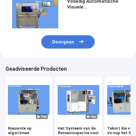
Volledig Automatische
Visuele
Kwaliteitscontrolemachine
voor Vloeibare Lekkages
Doorgaan
Geadviseerde Producten
Nieuwste op
Het Systeem van de
Tekort die van
algoritmen
flesseninspectie voor
stroop het Spe