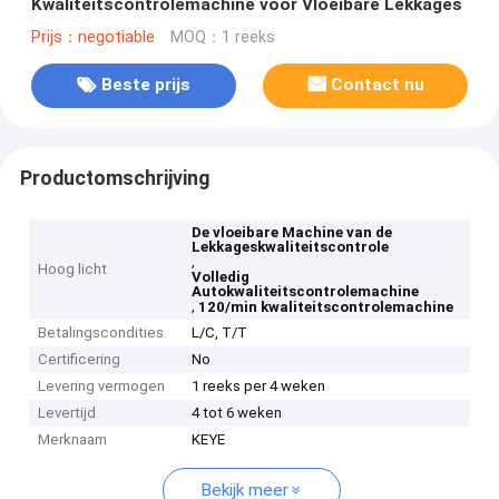
Kwaliteitscontrolemachine voor Vloeibare Lekkages
Prijs：negotiable
MOQ：1 reeks
Beste prijs
Contact nu
Productomschrijving
De vloeibare Machine van de
Lekkageskwaliteitscontrole
,
Hoog licht
Volledig
Autokwaliteitscontrolemachine
,
120/min kwaliteitscontrolemachine
Betalingscondities
L/C, T/T
Certificering
No
Levering vermogen
1 reeks per 4 weken
Levertijd
4 tot 6 weken
Merknaam
KEYE
Bekijk meer