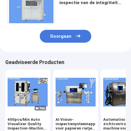
inspectie van de integriteit
van
kunststofrubberonderdelen
met online afwijzing
Doorgaan
Geadviseerde Producten
400pcs/Min Auto
AI Vision-
Automatische
Visualizer Quality
inspectiesysteemapparatuur
zichtcontrole
Inspection-Machine
voor papieren rietjes
machine voor 