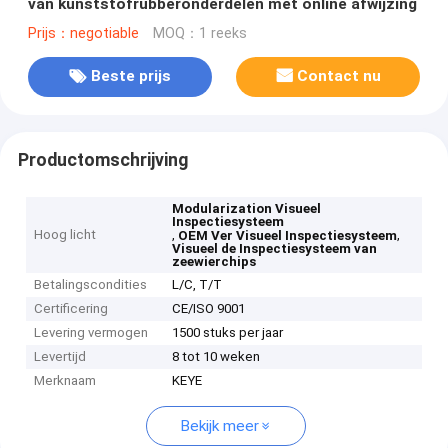
van kunststofrubberonderdelen met online afwijzing
Prijs：negotiable
MOQ：1 reeks
Beste prijs
Contact nu
Productomschrijving
Modularization Visueel
Inspectiesysteem
Hoog licht
,
,
OEM Ver Visueel Inspectiesysteem
Visueel de Inspectiesysteem van
zeewierchips
Betalingscondities
L/C, T/T
Certificering
CE/ISO 9001
Levering vermogen
1500 stuks per jaar
Levertijd
8 tot 10 weken
Merknaam
KEYE
Bekijk meer