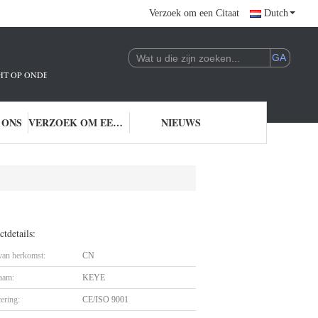
Verzoek om een Citaat
Dutch
ICHT OP ONDERZOEK EN ONTWIKKELING EN TOEPASSING VAN AI-TECHNOLO
 ONS
VERZOEK OM EEN CITAAT
NIEUWS
tdetails:
 van herkomst:
CN
aam:
KEYE
cering:
CE/ISO 9001