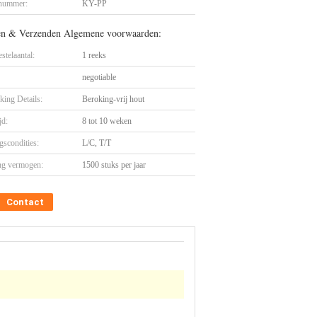
nummer:
KY-PP
en & Verzenden Algemene voorwaarden:
stelaantal:
1 reeks
negotiable
king Details:
Beroking-vrij hout
jd:
8 tot 10 weken
gscondities:
L/C, T/T
ng vermogen:
1500 stuks per jaar
Contact