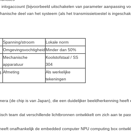
 inlogaccount (bijvoorbeeld uitschakelen van parameter aanpassing v
nische deel van het systeem (als het transmissietoestel is ingeschak
Spanning/stroom
Lokale norm
Omgevingsvochtigheid
Minder dan 50%
s
Mechanische
Koolstofstaal / SS
apparatuur
304
g.
Afmeting
Als werkelijke
tekeningen
a (de chip is van Japan), die een duidelijker beeldherkenning heeft 
isch team dat verschillende lichtbronnen ontwikkelt om zich aan te pa
ft onafhankelijk de embedded computer NPU computing box ontwikkeld