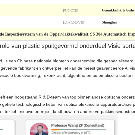
FUNCTIE:
Gemakkelijk te bedi
LAADHAVEN:
Shanghai
e Inspectiesysteem van de Oppervlaktekwaliteit
SS 304 Automatisch Insp
,
trole van plastic spuitgevormd onderdeel Visie sor
td. is een Chinese nationale hightech onderneming die gespecialiseerd i
aangevende fabrikant en ontwerperHet kan de meest geavanceerde AI vis
isuele beeldvorming, rekenkracht, algoritme,en automatische besturin
 heeft een hoogstaand R & D-team van top binnenlandse optische onderz
e gehele technologische keten van optica,elektrische apparatuurOnze
n-, textiel-, nieuwe energie-, landbouw- en andere verpakkingsindustrie