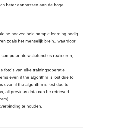
 zich beter aanpassen aan de hoge
kleine hoeveelheid sample learning nodig
n zoals het menselijk brein., waardoor
omputerinteractiefuncties realiseren,
 foto's van elke trainingsoperatie
ems even if the algorithm is lost due to
 even if the algorithm is lost due to
s, all previous data can be retrieved
orm).
kverbinding te houden.