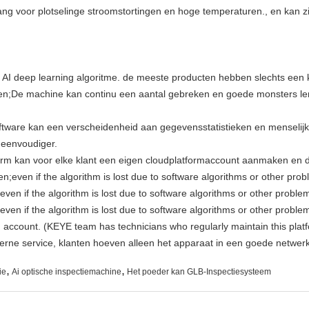
bang voor plotselinge stroomstortingen en hoge temperaturen., en kan
 AI deep learning algoritme. de meeste producten hebben slechts een 
en;De machine kan continu een aantal gebreken en goede monsters lere
ware kan een verscheidenheid aan gegevensstatistieken en menselijk-c
 eenvoudiger.
orm kan voor elke klant een eigen cloudplatformaccount aanmaken en de
;even if the algorithm is lost due to software algorithms or other probl
ven if the algorithm is lost due to software algorithms or other problems
ven if the algorithm is lost due to software algorithms or other problem
 account. (KEYE team has technicians who regularly maintain this platf
erne service, klanten hoeven alleen het apparaat in een goede netwer
,
,
ie
Ai optische inspectiemachine
Het poeder kan GLB-Inspectiesysteem