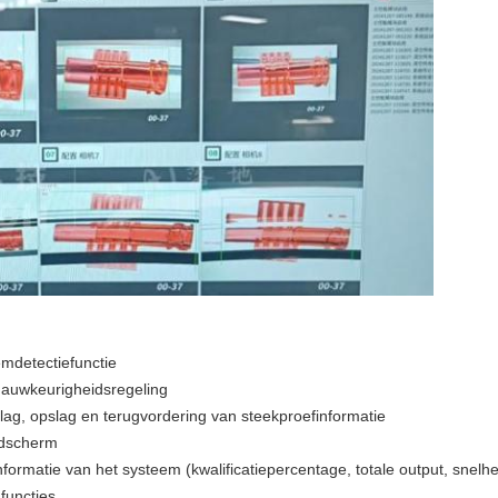
emdetectiefunctie
nauwkeurigheidsregeling
ag, opslag en terugvordering van steekproefinformatie
eldscherm
ormatie van het systeem (kwalificatiepercentage, totale output, snelhe
functies