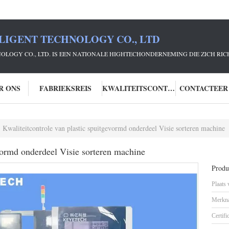
LIGENT TECHNOLOGY CO., LTD
NOLOGY CO., LTD. IS EEN NATIONALE HIGHTECHONDERNEMING DIE ZICH R
R ONS
FABRIEKSREIS
KWALITEITSCONTROLE
CONTACTEER
Kwaliteitcontrole van plastic spuitgevormd onderdeel Visie sorteren machine
evormd onderdeel Visie sorteren machine
Produc
Plaats
Merkn
Certifi