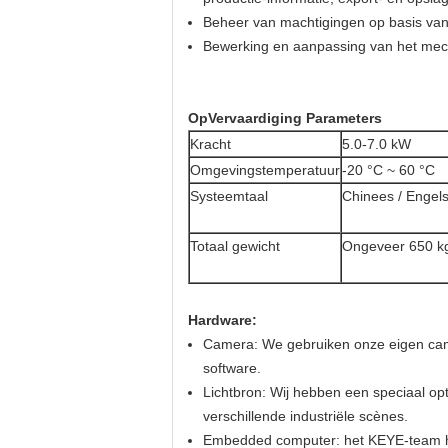
Beheer van machtigingen op basis van
Bewerking en aanpassing van het mecha
O
p
Vervaardiging Parameters
Kracht
5.0-7.0 kW
Omgevingstemperatuur
-20 °C ~ 60 °C
Systeemtaal
Chinees / Engel
Totaal gewicht
Ongeveer 650 k
Hardware:
Camera: We gebruiken onze eigen camer
software.
Lichtbron: Wij hebben een speciaal opt
verschillende industriële scènes.
Embedded computer: het KEYE-team hee