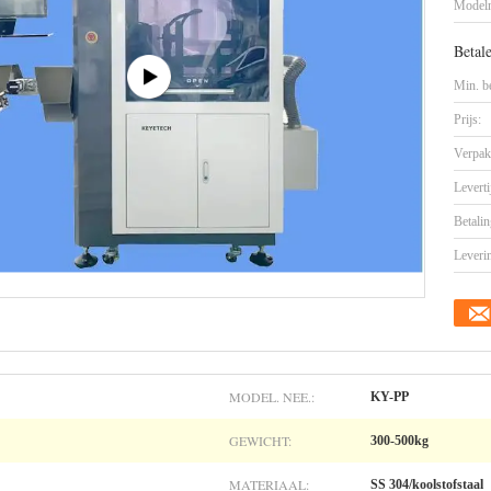
Model
Betal
Min. be
Prijs:
Verpak
Leverti
Betalin
Leveri
MODEL. NEE.:
KY-PP
GEWICHT:
300-500kg
MATERIAAL:
SS 304/koolstofstaal