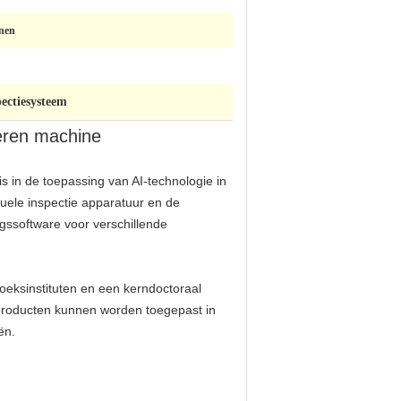
enen
ectiesysteem
teren machine
s in de toepassing van AI-technologie in
uele inspectie apparatuur en de
gssoftware voor verschillende
oeksinstituten en een kerndoctoraal
 producten kunnen worden toegepast in
ën.