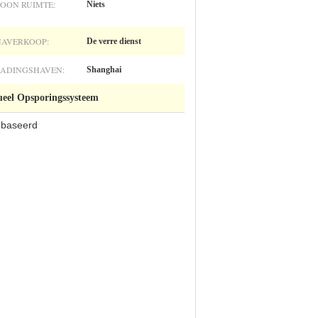
TOON RUIMTE:
Niets
NAVERKOOP:
De verre dienst
LADINGSHAVEN:
Shanghai
ueel Opsporingssysteem
ebaseerd