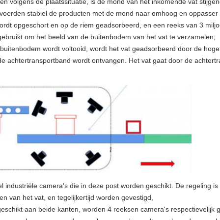
 en volgens de plaatssituatie, is de mond van het inkomende vat stijgen
 vervoerden stabiel de producten met de mond naar omhoog en oppasser
wordt opgeschort en op de riem geadsorbeerd, en een reeks van 3 miljo
 gebruikt om het beeld van de buitenbodem van het vat te verzamelen;
uitenbodem wordt voltooid, wordt het vat geadsorbeerd door de hogere 
de achtertransportband wordt ontvangen. Het vat gaat door de achtert
xel industriële camera's die in deze post worden geschikt. De regeling i
len van het vat, en tegelijkertijd worden gevestigd,
eschikt aan beide kanten, worden 4 reeksen camera's respectievelijk 