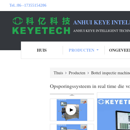
Tel.:
86--17355154206
ANHUI KEYE INTEL
ANHUI KEYE INTELLIGENT TECH
HUIS
PRODUCTEN
ONGEVEE
Thuis
Producten
Bottel inspectie machin
Opsporingssysteem in real time die v