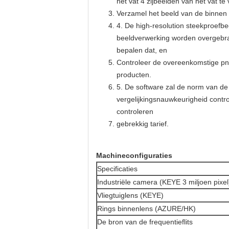
het vat 4 zijbeelden van het vat 
Verzamel het beeld van de binne
4. De high-resolution steekproef
beeldverwerking worden overgebra
bepalen dat, en
Controleer de overeenkomstige pn
producten.
5. De software zal de norm van de 
vergelijkingsnauwkeurigheid cont
controleren
gebrekkig tarief.
Machineconfiguraties
Specificaties
Industriële camera (KEYE 3 miljoen pixel
Vliegtuiglens (KEYE)
Rings binnenlens (AZURE/HK)
De bron van de frequentieflits