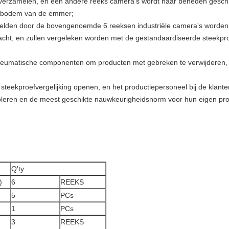
te verzamelen, en een andere reeks camera's wordt naar beneden gesch
n bodem van de emmer;
beelden door de bovengenoemde 6 reeksen industriële camera's worden
cht, en zullen vergeleken worden met de gestandaardiseerde steekpr
eumatische componenten om producten met gebreken te verwijderen, en
steekproefvergelijking openen, en het productiepersoneel bij de klant
roleren en de meest geschikte nauwkeurigheidsnorm voor hun eigen pr
Q'ty
)
6
REEKS
5
PCs
1
PCs
3
REEKS