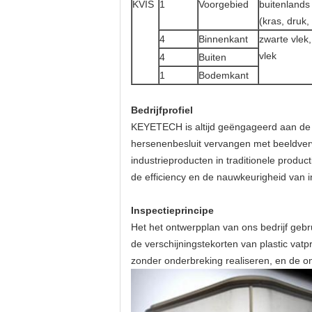
KVIS
1
Voorgebied
buitenlands 
(kras, druk,
4
Binnenkant
zwarte vlek,
vlek
4
Buiten
1
Bodemkant
Bedrijfprofiel
KEYETECH is altijd geëngageerd aan de t
hersenenbesluit vervangen met beeldverw
industrieproducten in traditionele product
de efficiency en de nauwkeurigheid van in
Inspectieprincipe
Het het ontwerpplan van ons bedrijf gebru
de verschijningstekorten van plastic vatp
zonder onderbreking realiseren, en de o