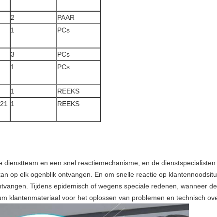
2
PAAR
1
PCs
3
PCs
1
PCs
1
REEKS
 21
1
REEKS
 de dienstteam en een snel reactiemechanisme, en de dienstspecialisten 
an op elk ogenblik ontvangen. En om snelle reactie op klantennoodsitu
ntvangen. Tijdens epidemisch of wegens speciale redenen, wanneer de
um klantenmateriaal voor het oplossen van problemen en technisch ov