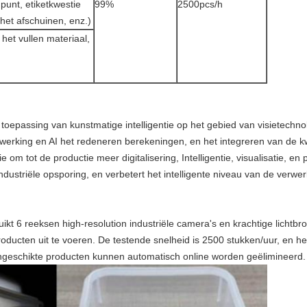
punt, etiketkwestie
99%
2500pcs/h
 het afschuinen, enz.)
 het vullen materiaal,
oepassing van kunstmatige intelligentie op het gebied van visietechno
erking en AI het redeneren berekeningen, en het integreren van de kw
ie om tot de productie meer digitalisering, Intelligentie, visualisatie, e
dustriële opsporing, en verbetert het intelligente niveau van de verwer
ikt 6 reeksen high-resolution industriële camera's en krachtige lichtbr
roducten uit te voeren. De testende snelheid is 2500 stukken/uur, en he
ngeschikte producten kunnen automatisch online worden geëlimineerd.