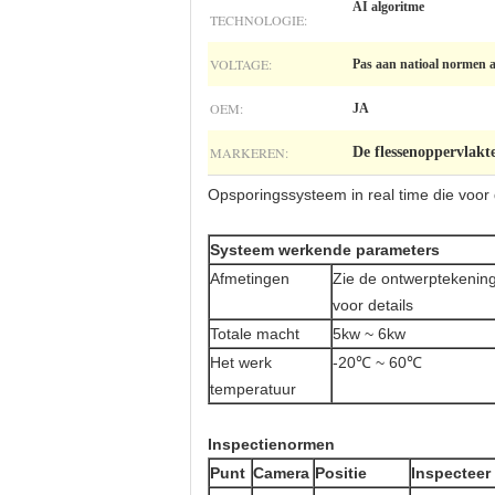
AI algoritme
TECHNOLOGIE:
VOLTAGE:
Pas aan natioal normen 
OEM:
JA
MARKEREN:
De flessenoppervlakt
Opsporingssysteem in real time die voo
Systeem werkende parameters
Afmetingen
Zie de ontwerptekenin
voor details
Totale macht
5kw ~ 6kw
Het werk
-20℃ ~ 60℃
temperatuur
Inspectienormen
Punt
Camera
Positie
Inspecteer