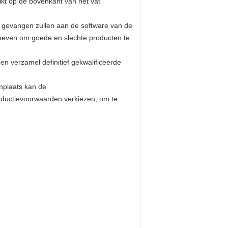
ikt op de bovenkant van het vat
 gevangen zullen aan de software van de
oeven om goede en slechte producten te
 verzamel definitief gekwalificeerde
enplaats kan de
oductievoorwaarden verkiezen, om te