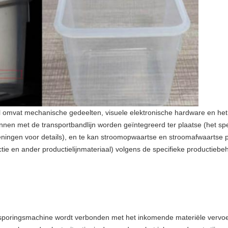
l omvat mechanische gedeelten, visuele elektronische hardware en he
nnen met de transportbandlijn worden geïntegreerd ter plaatse (het sp
eningen voor details), en te kan stroomopwaartse en stroomafwaartse 
ectie en ander productielijnmateriaal) volgens de specifieke productiebe
psporingsmachine wordt verbonden met het inkomende materiële vervo