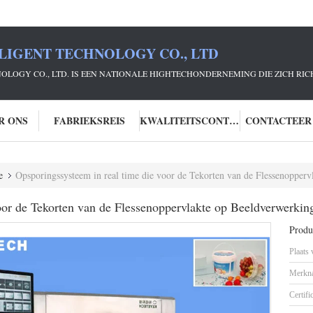
LIGENT TECHNOLOGY CO., LTD
NOLOGY CO., LTD. IS EEN NATIONALE HIGHTECHONDERNEMING DIE ZICH R
R ONS
FABRIEKSREIS
KWALITEITSCONTROLE
CONTACTEER
e
Opsporingssysteem in real time die voor de Tekorten van de Flessenopper
oor de Tekorten van de Flessenoppervlakte op Beeldverwerki
Produc
Plaats
Merkn
Certifi