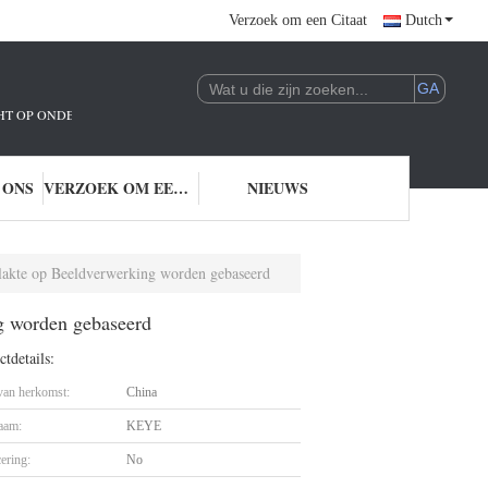
Verzoek om een Citaat
Dutch
ICHT OP ONDERZOEK EN ONTWIKKELING EN TOEPASSING VAN AI-TECHNOLO
 ONS
VERZOEK OM EEN CITAAT
NIEUWS
vlakte op Beeldverwerking worden gebaseerd
ng worden gebaseerd
tdetails:
 van herkomst:
China
aam:
KEYE
cering:
No