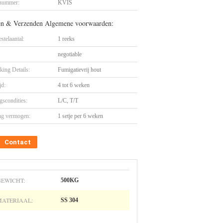
nummer:
KVIS
en & Verzenden Algemene voorwaarden:
stelaantal:
1 reeks
negotiable
king Details:
Fumigatievrij hout
jd:
4 tot 6 weken
gscondities:
L/C, T/T
ng vermogen:
1 setje per 6 weken
Contact
GEWICHT:
500KG
MATERIAAL:
SS 304