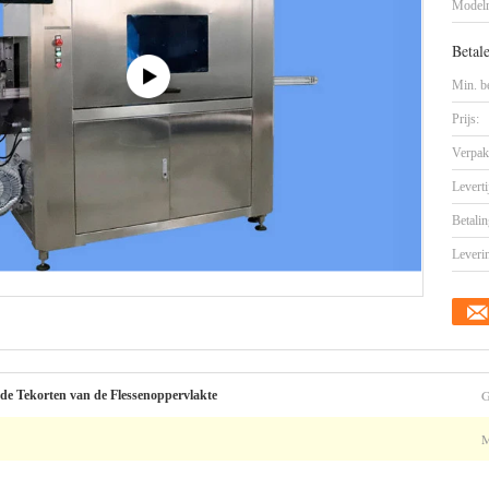
Model
Betal
Min. be
Prijs:
Verpak
Leverti
Betalin
Leveri
de Tekorten van de Flessenoppervlakte