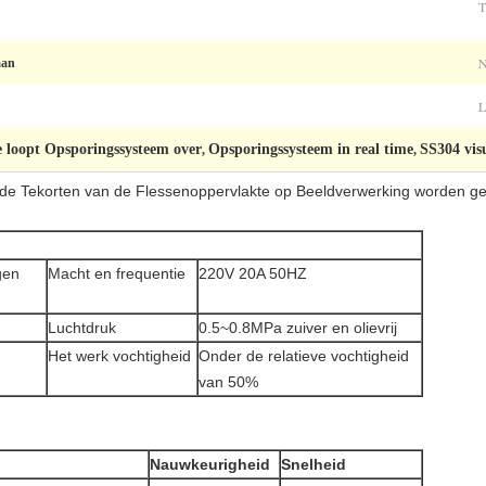
aan
e loopt Opsporingssysteem over
Opsporingssysteem in real time
SS304 vis
,
,
r de Tekorten van de Flessenoppervlakte op Beeldverwerking worden g
gen
Macht en frequentie
220V 20A 50HZ
Luchtdruk
0.5~0.8MPa zuiver en olievrij
Het werk vochtigheid
Onder de relatieve vochtigheid
van 50%
Nauwkeurigheid
Snelheid