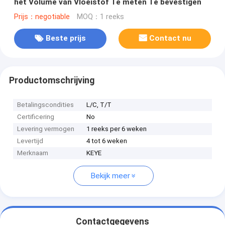
het Volume van Vloeistof Te meten Te bevestigen
Prijs：negotiable
MOQ：1 reeks
Beste prijs
Contact nu
Productomschrijving
Betalingscondities
L/C, T/T
Certificering
No
Levering vermogen
1 reeks per 6 weken
Levertijd
4 tot 6 weken
Merknaam
KEYE
Bekijk meer
Contactgegevens