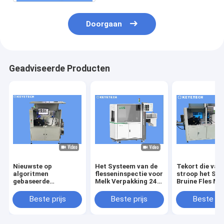
Doorgaan
Geadviseerde Producten
Nieuwste op
Het Systeem van de
Tekort die van
algoritmen
flesseninspectie voor
stroop het Spe
gebaseerde
Melk Verpakking 240
Bruine Fles Ma
detectieapparatuur
per Minieme OEM
voor 1 Jaargar
voor bruine flessen
keurt goed
ontdekken
Beste prijs
Beste prijs
Beste pri