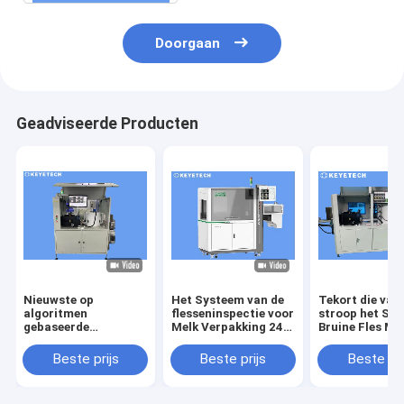
Doorgaan
Geadviseerde Producten
Nieuwste op
Het Systeem van de
Tekort die van
algoritmen
flesseninspectie voor
stroop het Spe
gebaseerde
Melk Verpakking 240
Bruine Fles Ma
detectieapparatuur
per Minieme OEM
voor 1 Jaargar
voor bruine flessen
keurt goed
ontdekken
Beste prijs
Beste prijs
Beste pri