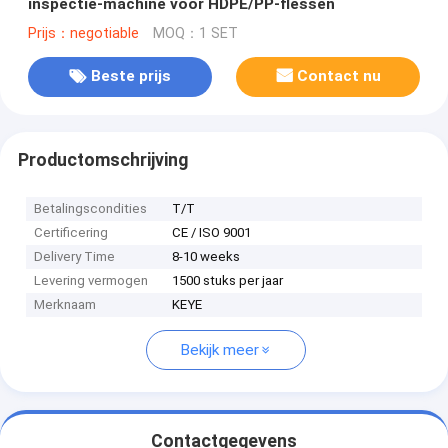
inspectie-machine voor HDPE/PP-flessen
Prijs：negotiable
MOQ：1 SET
Beste prijs
Contact nu
Productomschrijving
Betalingscondities
T/T
Certificering
CE / ISO 9001
Delivery Time
8-10 weeks
Levering vermogen
1500 stuks per jaar
Merknaam
KEYE
Bekijk meer
Contactgegevens