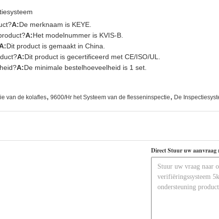
tiesysteem
uct?
A:
De merknaam is KEYE.
product?
A:
Het modelnummer is KVIS-B.
A:
Dit product is gemaakt in China.
oduct?
A:
Dit product is gecertificeerd met CE/ISO/UL.
lheid?
A:
De minimale bestelhoeveelheid is 1 set.
,
,
ie van de kolafles
9600/Hr het Systeem van de flesseninspectie
De Inspectiesyst
Direct Stuur uw aanvraag 