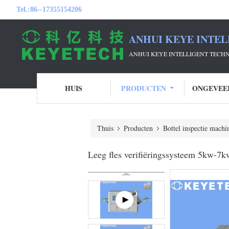
Tel.:
86--17355154206
ANHUI KEYE INTEL
ANHUI KEYE INTELLIGENT TECH
HUIS
PRODUCTEN
ONGEVEE
Thuis
Producten
Bottel inspectie machi
Leeg fles verifiëringssysteem 5kw-7