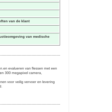
eften van de klant
oductieomgeving van medische
sen.en evalueren van flessen met een
een 300 megapixel camera,
nen voor veilig vervoer en levering
d.