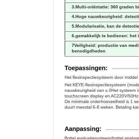
3.Multi-oriëntatie: 360 graden 
4.Hoge nauwkeurigheid: detect
5.Modularisatie, kan de detecti
6.gemakkelijk te bedienen: het
7Veiligheid: productie van med
benodigdheden
Toepassingen:
Het flesinspectiesysteem door midde
Het KEYE-flesinspectiesysteem (model
nauwkeurigheid van ≤ 0Het systeem i
touchscreen display en AC220V/50Hz
De minimale orderhoeveelheid is 1 set
duurt meestal 6-8 weken. Betaling kan
Aanpassing:
Bottel evaluatiesysteem/bottel analys