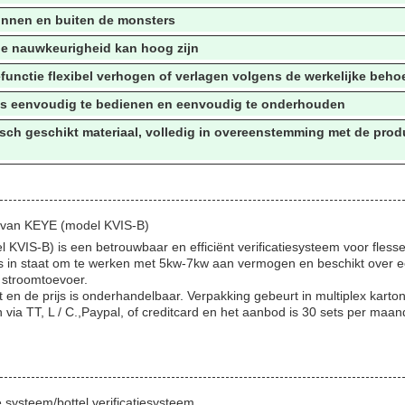
binnen en buiten de monsters
ie nauwkeurigheid kan hoog zijn
efunctie flexibel verhogen of verlagen volgens de werkelijke beho
 is eenvoudig te bedienen en eenvoudig te onderhouden
isch geschikt materiaal, volledig in overeenstemming met de pr
l van KEYE (model KVIS-B)
 KVIS-B) is een betrouwbaar en efficiënt verificatiesysteem voor fles
s in staat om te werken met 5kw-7kw aan vermogen en beschikt over 
 stroomtoevoer.
 en de prijs is onderhandelbaar. Verpakking gebeurt in multiplex karton
 via TT, L / C.,Paypal, of creditcard en het aanbod is 30 sets per maan
e systeem/bottel verificatiesysteem