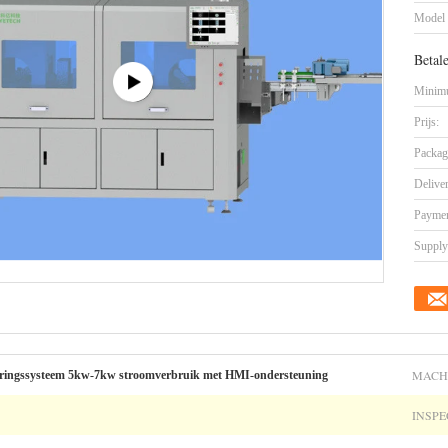
Model
Betal
Minimu
Prijs:
Packag
Delive
Paymen
Supply 
MACH
fiëringssysteem 5kw-7kw stroomverbruik met HMI-ondersteuning
INSPE