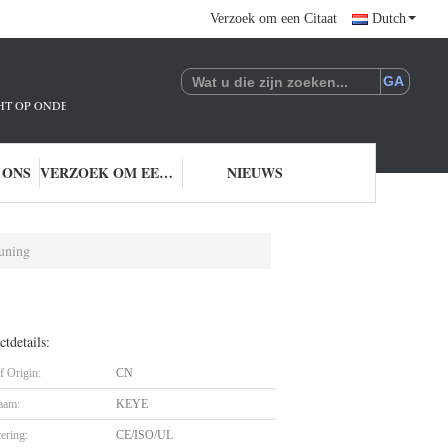
Verzoek om een Citaat
Dutch
ICHT OP ONDERZOEK EN ONTWIKKELING EN TOEPASSING VAN AI-TECHNOLO
 ONS
VERZOEK OM EEN CITAAT
NIEUWS
uning
tdetails:
f Origin:
CN
aam:
KEYE
cering:
CE/ISO/UL