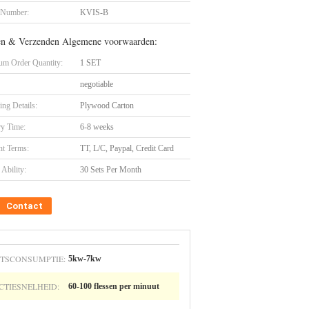
 Number:
KVIS-B
en & Verzenden Algemene voorwaarden:
m Order Quantity:
1 SET
negotiable
ing Details:
Plywood Carton
ry Time:
6-8 weeks
t Terms:
TT, L/C, Paypal, Credit Card
Ability:
30 Sets Per Month
Contact
TSCONSUMPTIE:
5kw-7kw
CTIESNELHEID:
60-100 flessen per minuut