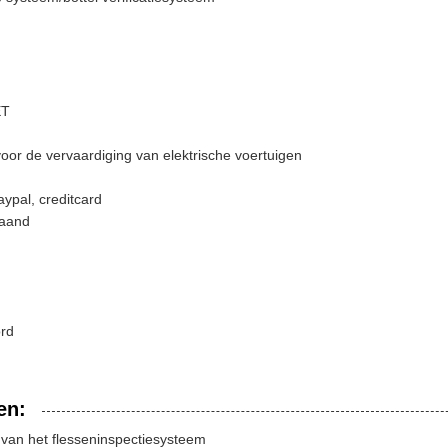
ET
voor de vervaardiging van elektrische voertuigen
aypal, creditcard
maand
ord
en:
van het flesseninspectiesysteem