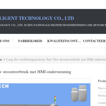
LIGENT TECHNOLOGY CO., LTD
NOLOGY CO., LTD. IS EEN NATIONALE HIGHTECHONDERNEMING DIE ZICH R
R ONS
FABRIEKSREIS
KWALITEITSCONTROLE
CONTACTEER
ne
Leeg fles verifiëringssysteem 5kw-7kw stroomverbruik met HMI-onderste
kw stroomverbruik met HMI-ondersteuning
Produc
Place o
Merkn
Certifi