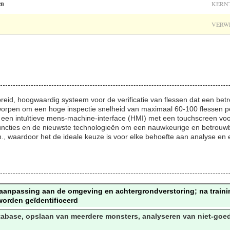
KERN
en
VERWE
ebreid, hoogwaardig systeem voor de verificatie van flessen dat een b
ntworpen om een hoge inspectie snelheid van maximaal 60-100 flessen 
en intuïtieve mens-machine-interface (HMI) met een touchscreen voor
uncties en de nieuwste technologieën om een nauwkeurige en betrouwb
, waardoor het de ideale keuze is voor elke behoefte aan analyse en e
it, aanpassing aan de omgeving en achtergrondverstoring; na trai
worden geïdentificeerd
atabase, opslaan van meerdere monsters, analyseren van niet-go