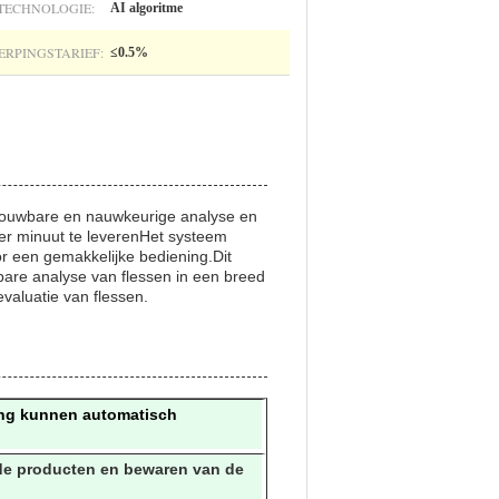
TECHNOLOGIE:
AI algoritme
RPINGSTARIEF:
≤0.5%
etrouwbare en nauwkeurige analyse en
per minuut te leverenHet systeem
 een gemakkelijke bediening.Dit
are analyse van flessen in een breed
valuatie van flessen.
ning kunnen automatisch
ede producten en bewaren van de