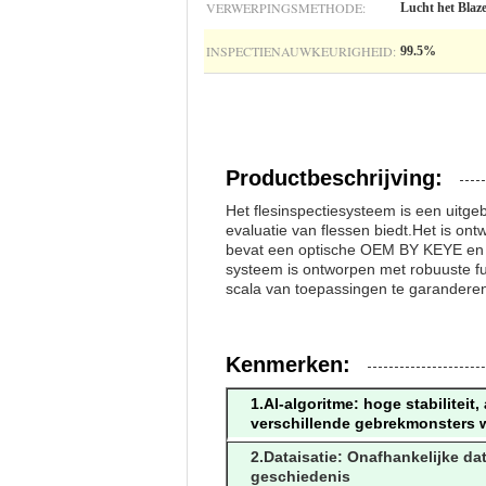
VERWERPINGSMETHODE:
Lucht het Blaz
INSPECTIENAUWKEURIGHEID:
99.5%
Productbeschrijving:
Het flesinspectiesysteem is een uitg
evaluatie van flessen biedt.Het is o
bevat een optische OEM BY KEYE en e
systeem is ontworpen met robuuste f
scala van toepassingen te garanderen.
Kenmerken:
1.AI-algoritme: hoge stabilite
verschillende gebrekmonsters 
2.Dataisatie: Onafhankelijke d
geschiedenis