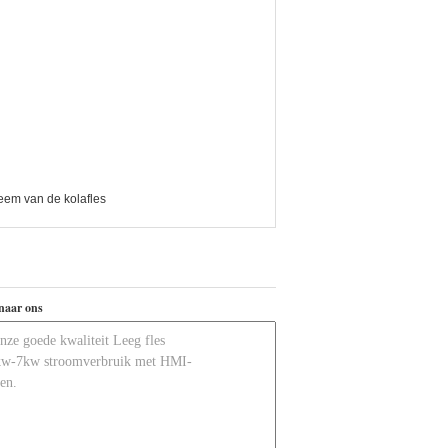
eem van de kolafles
naar ons