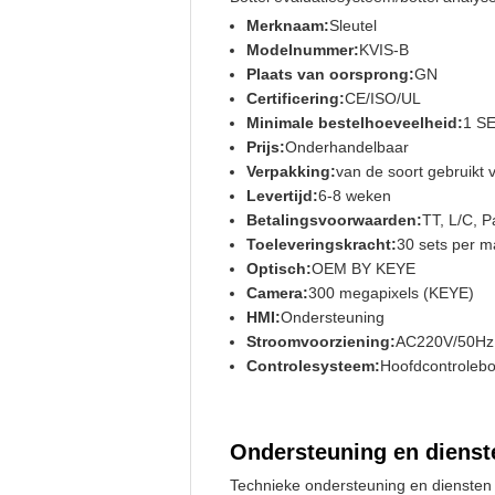
Merknaam:
Sleutel
Modelnummer:
KVIS-B
Plaats van oorsprong:
GN
Certificering:
CE/ISO/UL
Minimale bestelhoeveelheid:
1 S
Prijs:
Onderhandelbaar
Verpakking:
van de soort gebruikt 
Levertijd:
6-8 weken
Betalingsvoorwaarden:
TT, L/C, P
Toeleveringskracht:
30 sets per 
Optisch:
OEM BY KEYE
Camera:
300 megapixels (KEYE)
HMI:
Ondersteuning
Stroomvoorziening:
AC220V/50Hz
Controlesysteem:
Hoofdcontroleb
Ondersteuning en dienst
Technieke ondersteuning en diensten 