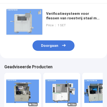
Verificatiesysteem voor
flessen van roestvrij staal met
HMI-ondersteuning en een
Price： 1 SET
afwijzingspercentage van ≤
0,5%
Doorgaan
Geadviseerde Producten