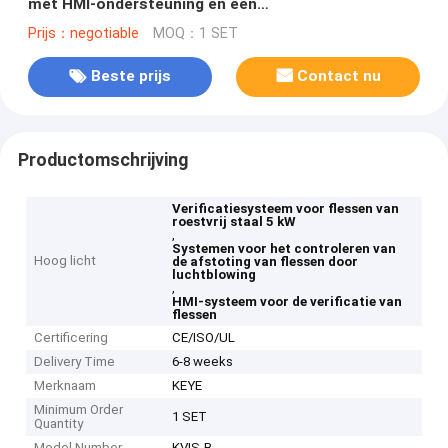
met HMI-ondersteuning en een
afwijzingspercentage van ≤ 0,5%
Prijs：negotiable
MOQ：1 SET
Beste prijs
Contact nu
Productomschrijving
Verificatiesysteem voor flessen van
roestvrij staal 5 kW
,
Systemen voor het controleren van
Hoog licht
de afstoting van flessen door
luchtblowing
,
HMI-systeem voor de verificatie van
flessen
Certificering
CE/ISO/UL
Delivery Time
6-8 weeks
Merknaam
KEYE
Minimum Order
1 SET
Quantity
Model Number
KVIS-B