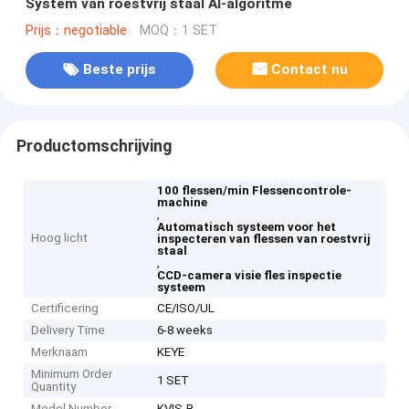
System van roestvrij staal AI-algoritme
Prijs：negotiable
MOQ：1 SET
Beste prijs
Contact nu
Productomschrijving
100 flessen/min Flessencontrole-
machine
,
Automatisch systeem voor het
Hoog licht
inspecteren van flessen van roestvrij
staal
,
CCD-camera visie fles inspectie
systeem
Certificering
CE/ISO/UL
Delivery Time
6-8 weeks
Merknaam
KEYE
Minimum Order
1 SET
Quantity
Model Number
KVIS-B