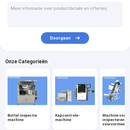
labelcontrole-machine
Rigiede plastische visieoplossingen
Overige productcontrole
Doorgaan
Onze Categorieën
Bottel inspectie
Kapcontrole-
Machine voor 
machine
machine
inspecteren v
voorvormen