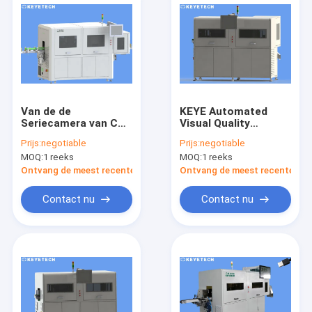
Van de de
KEYE Automated
Seriecamera van CCD
Visual Quality
Lineaire de
Inspection-Machine
Prijs:
negotiable
Prijs:
negotiable
Visiemachine met
Hoge Precisie
MOQ:
1 reeks
MOQ:
1 reeks
Kleine
Handarbeidkosten
Ontvang de meest recente Prijs
Ontvang de meest recente Prij
Contact nu
Contact nu
Huis
Producten
Ongeveer ons