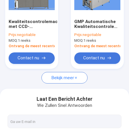
Fabrieksreis
Kwaliteitscontrole
Kwaliteitscontrolemachine
GMP Automatische
met CCD-
Kwaliteitscontrolemachi
Contacteer ons
Verschillende het
Vision System voor
Prijs:
negotiable
Prijs:
negotiable
Formaatdossiers van
USB-Interface kvis-g
MOQ:
1 reeks
MOQ:
1 reeks
de Camerasteun
Nieuws
Ontvang de meest recente Prijs
Ontvang de meest recente Prij
Verzoek om een Citaat
Contact nu
Contact nu
Bekijk meer
Bottel inspectie machine
Kapcontrole-machine
Laat Een Bericht Achter
We Zullen Snel Antwoorden
Machine voor het inspecteren van voorvormen
IML-inspectiemachine