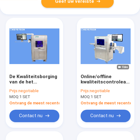
Geef uw vereiste
De Kwaliteitsborging
Online/offline
van de het
kwaliteitscontroleappara
Productevaluatie van
voor producten met
Prijs:
negotiable
Prijs:
negotiable
machinevision
een hoge snelheid
MOQ:
1 SET
MOQ:
1 SET
system voor
van inspectie
Inspectie
Ontvang de meest recente Prijs
Ontvang de meest recente Prij
Contact nu
Contact nu