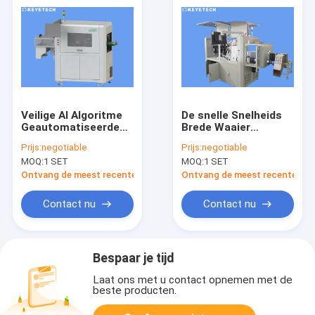
Veilige AI Algoritme
De snelle Snelheids
Geautomatiseerde
Brede Waaier
Productinspectie
Hulpmiddelen van
Prijs:
negotiable
Prijs:
negotiable
Inspectieapparaten
MOQ:
1 SET
MOQ:
1 SET
Ontvang de meest recente Prijs
Ontvang de meest recente Prij
Contact nu
Contact nu
Bespaar je tijd
Laat ons met u contact opnemen met de
beste producten.