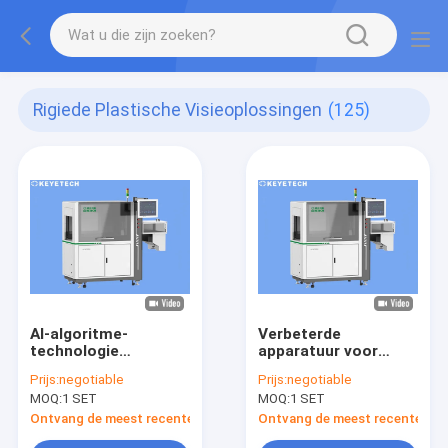
Rigiede Plastische Visieoplossingen
(125)
AI-algoritme-
Verbeterde
technologie
apparatuur voor
Productinspectieapparatuur
visuele inspectie van
Prijs:
negotiable
Prijs:
negotiable
voor elektrische
producten met
MOQ:
1 SET
MOQ:
1 SET
inspecties
statistische functie
Ontvang de meest recente Prijs
Ontvang de meest recente Prij