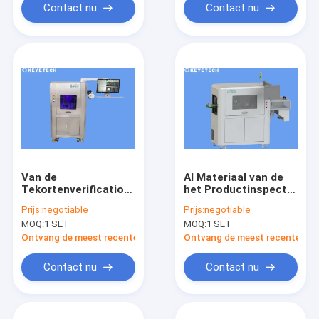
Contact nu
Contact nu
Van de
AI Materiaal van de
Tekortenverificatio
het Productinspectie
van de
van de Algoritme het
Prijs:
negotiable
Prijs:
negotiable
productoppervlakte
Visuele Korte Tijd
MOQ:
1 SET
MOQ:
1 SET
de Brede Waaier het
Materiaal van de
Ontvang de meest recente Prijs
Ontvang de meest recente Prij
Productinspectie
Contact nu
Contact nu