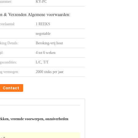
nummer:
KY-PC
en & Verzenden Algemene voorwaarden:
stelaantal:
1 REEKS
negotiable
king Details:
Beroking-vrij hout
jd:
4 tot 6 weken
gscondities:
L/C, T/T
ng vermogen:
2000 stuks per jaar
Contact
ekken, vreemde voorwerpen, onzuiverheden