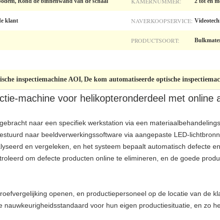
KAMERNUMMER:
e bodem, Rond de binnenwand van de schaal
2 tot en m
NAVERKOOPSERVICE:
de klant
Videotech
PRODUCTSOORT:
Bulkmater
ische inspectiemachine AOI
De kom automatiseerde optische inspectiema
,
ctie-machine voor helikopteronderdeel met online a
ergebracht naar een specifiek werkstation via een materiaalbehandelin
stuurd naar beeldverwerkingssoftware via aangepaste LED-lichtbronn
alyseerd en vergeleken, en het systeem bepaalt automatisch defecte 
oleerd om defecte producten online te elimineren, en de goede prod
oefvergelijking openen, en productiepersoneel op de locatie van de kl
te nauwkeurigheidsstandaard voor hun eigen productiesituatie, en zo 