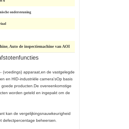
et 6
nische ondersteuning
iaal
chine
Auto de inspectiemachine van AOI
,
fstotenfuncties
gs- (voedings) apparaat,en de vastgelegde
en en HID-industriële camera'sOp basis
en goede producten.De overeenkomstige
ucten worden geteld en ingepakt om de
ant kan de vergelijkingsnauwkeurigheid
het defectpercentage beheersen.