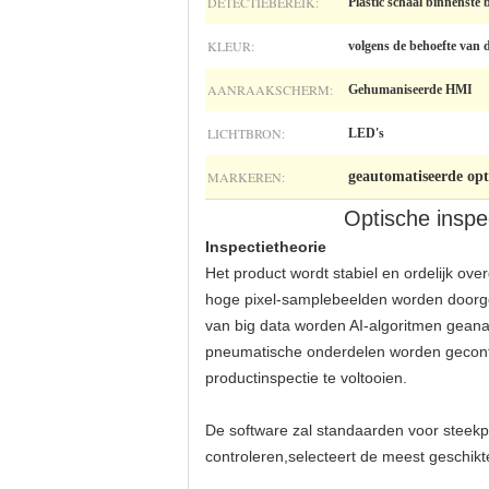
DETECTIEBEREIK:
Plastic schaal binnenst
KLEUR:
volgens de behoefte van 
AANRAAKSCHERM:
Gehumaniseerde HMI
LICHTBRON:
LED's
MARKEREN:
geautomatiseerde opt
Optische inspe
Inspectietheorie
Het product wordt stabiel en ordelijk ov
hoge pixel-samplebeelden worden doorge
van big data worden AI-algoritmen gean
pneumatische onderdelen worden gecontr
productinspectie te voltooien.
De software zal standaarden voor steekpr
controleren,selecteert de meest geschik