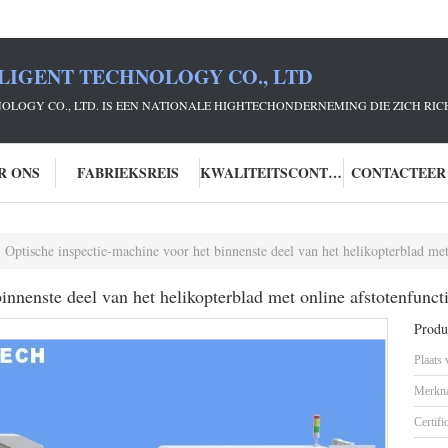
LIGENT TECHNOLOGY CO., LTD
NOLOGY CO., LTD. IS EEN NATIONALE HIGHTECHONDERNEMING DIE ZICH R
R ONS
FABRIEKSREIS
KWALITEITSCONTROLE
CONTACTEER
Optische inspectie-machine voor het binnenste deel van het helikopterblad met
innenste deel van het helikopterblad met online afstotenfunct
Produc
Plaats
Merkn
Certifi