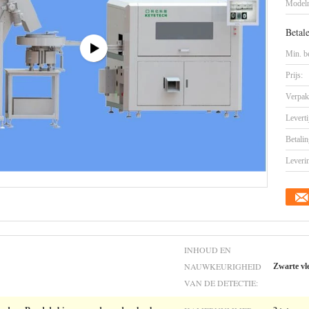
Model
Betal
Min. be
Prijs:
Verpak
Leverti
Betalin
Leveri
INHOUD EN
NAUWKEURIGHEID
Zwarte vl
VAN DE DETECTIE: