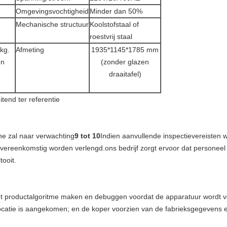
Omgevingsvochtigheid
Minder dan 50%
Mechanische structuur
Koolstofstaal of
roestvrij staal
kg.
Afmeting
1935*1145*1785 mm
en
(zonder glazen
draaitafel)
tend ter referentie
ne zal naar verwachting
9 tot 10
Indien aanvullende inspectievereisten
novereenkomstig worden verlengd.ons bedrijf zorgt ervoor dat personeel 
tooit.
t productalgoritme maken en debuggen voordat de apparatuur wordt ve
ocatie is aangekomen; en de koper voorzien van de fabrieksgegevens 