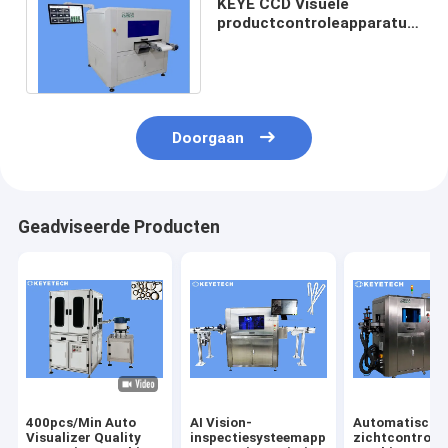
KEYE CCD Visuele
productcontroleapparatuur
voor rubberstop
Doorgaan
Geadviseerde Producten
400pcs/Min Auto
AI Vision-
Automatische
Visualizer Quality
inspectiesysteemapparatuur
zichtcontrole