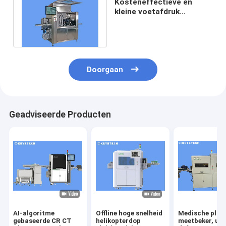
Kosteneffectieve en
kleine voetafdruk
Compact Cap Vision
Inspection Machine
Doorgaan
Geadviseerde Producten
AI-algoritme
Offline hoge snelheid
Medische plas
gebaseerde CR CT
helikopterdop
meetbeker, uite