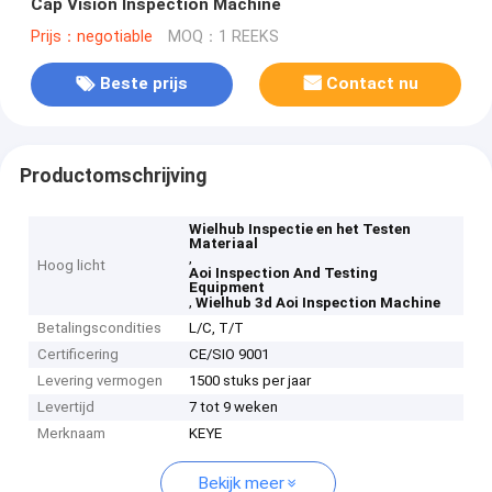
Cap Vision Inspection Machine
Prijs：negotiable
MOQ：1 REEKS
Beste prijs
Contact nu
Productomschrijving
Wielhub Inspectie en het Testen
Materiaal
,
Hoog licht
Aoi Inspection And Testing
Equipment
,
Wielhub 3d Aoi Inspection Machine
Betalingscondities
L/C, T/T
Certificering
CE/SIO 9001
Levering vermogen
1500 stuks per jaar
Levertijd
7 tot 9 weken
Merknaam
KEYE
Bekijk meer