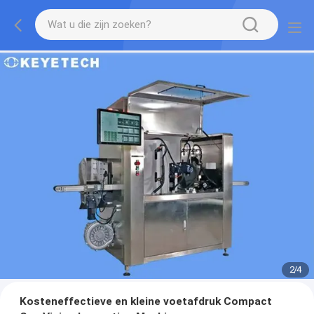
2
/
4
Kosteneffectieve en kleine voetafdruk Compact