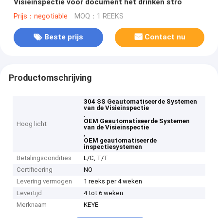
Visieinspectie voor document het drinken stro
Prijs：negotiable
MOQ：1 REEKS
Beste prijs
Contact nu
Productomschrijving
304 SS Geautomatiseerde Systemen
van de Visieinspectie
,
OEM Geautomatiseerde Systemen
Hoog licht
van de Visieinspectie
,
OEM geautomatiseerde
inspectiesystemen
Betalingscondities
L/C, T/T
Certificering
NO
Levering vermogen
1 reeks per 4 weken
Levertijd
4 tot 6 weken
Merknaam
KEYE