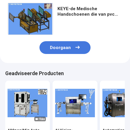
KEYE-de Medische
Handschoenen die van pvc
Ver Visueel SS 304 van het
Inspectiemateriaal Materiaal
testen
Doorgaan
Geadviseerde Producten