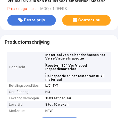
Visueel SS 304 van het Inspectiemateriaal Materiaal
testen
Prijs：negotiable
MOQ：1 REEKS
Beste prijs
Contact nu
Productomschrijving
Materiaal van de handschoenen het
Verre Visuele Inspectie
,
Roestvrij 304 Ver Visueel
Hoog licht
Inspectiemateriaal
,
De inspectie en het testen van KEYE
materiaal
Betalingscondities
L/C, T/T
Certificering
NO
Levering vermogen
1500 set per jaar
Levertijd
8 tot 10 weken
Merknaam
KEYE