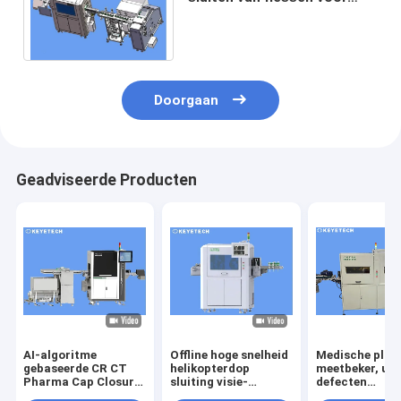
gebruik in de
voedselverpakkingsindustrie
Doorgaan
Geadviseerde Producten
AI-algoritme
Offline hoge snelheid
Medische plas
gebaseerde CR CT
helikopterdop
meetbeker, uite
Pharma Cap Closure
sluiting visie-
defecten
Vision Inspection
inspectiemachine
sorteerappara