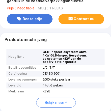
gebruik in de voedselverpakkingsindustrie
Prijs：negotiable
MOQ：1 REEKS
Beste prijs
Contact nu
Productomschrijving
,
GLB-Inspectiesysteem 4KW
,
4KW GLB-Inspectiesysteem
Hoog licht
de systemen 4KW van de
oppervlakteinspectie
Betalingscondities
L/C, T/T
Certificering
CE/ISO 9001
Levering vermogen
2000 stuks per jaar
Levertijd
4 tot 6 weken
Merknaam
KEYE
Bekijk meer