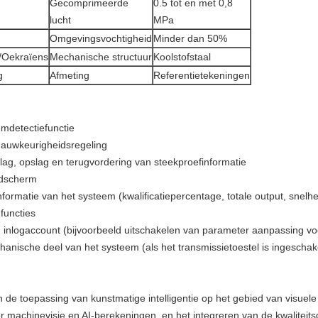
Gecomprimeerde
0.5 tot en met 0,8
lucht
MPa
Omgevingsvochtigheid
Minder dan 50%
/Oekraïens
Mechanische structuur
Koolstofstaal
g
Afmeting
Referentietekeningen
emdetectiefunctie
nauwkeurigheidsregeling
ag, opslag en terugvordering van steekproefinformatie
eldscherm
ormatie van het systeem (kwalificatiepercentage, totale output, snelhe
functies
 inlogaccount (bijvoorbeeld uitschakelen van parameter aanpassing v
nische deel van het systeem (als het transmissietoestel is ingeschak
 de toepassing van kunstmatige intelligentie op het gebied van visuel
 machinevisie en AI-berekeningen, en het integreren van de kwaliteitsde