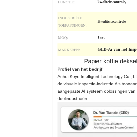
FUNCTIE:
kwaliteitscontrole,
INDUSTRIËLE
Kwaliteitscontrole
TOEPASSINGEN:
MOQ:
1 set
MARKEREN:
GLB-Ai van het Inspe
Papier koffie deks
Profiel van het bedrijf
Anhui Keye Intelligent Technology Co., L
de visuele inspectie-industrie.Als toon
aangepaste AI systeem oplossingen van v
deelindustrieën.