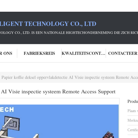
LIGENT TECHNOLOGY CO., LTD
NOLOGY CO., LTD. IS EEN NATIONALE HIGHTECHONDERNEMING DIE ZICH R
R ONS
FABRIEKSREIS
KWALITEITSCONTROLE
CONTACTEER
Papier koffie deksel oppervlakdetectie AI Visie inspectie systeem Remote Acc
ie AI Visie inspectie systeem Remote Access Support
Produc
Plaats
Merkn
Certifi