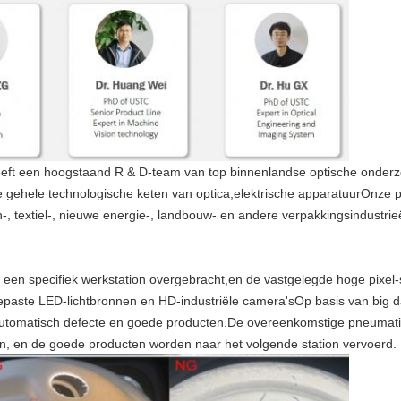
 heeft een hoogstaand R & D-team van top binnenlandse optische onderz
e gehele technologische keten van optica,elektrische apparatuurOnze
n-, textiel-, nieuwe energie-, landbouw- en andere verpakkingsindustrie
aar een specifiek werkstation overgebracht,en de vastgelegde hoge pix
epaste LED-lichtbronnen en HD-industriële camera'sOp basis van big 
automatisch defecte en goede producten.De overeenkomstige pneumat
en, en de goede producten worden naar het volgende station vervoerd.