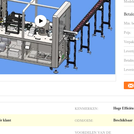
Model
Betal
Min. be
Prijs:
Verpak
Leverti
Betalin
Leveri
KENMERKEN:
Hoge Efficiën
ODM/OEM:
de klant
Beschikbaar
VOORDELEN VAN DE