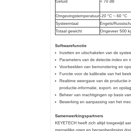
Geluid
< 70 dB
Omgevingstemperatuur
-20 °C ~ 60 °C
Systeemtaal
Engels/Russisch
Totaal gewicht
Ongeveer 500 k
Softwarefunctie
Inzetten en uitschakelen van de syste
Parameters van de detectie-index en 
Voorbeelden van bemonstering en opsl
Functie voor de kalibratie van het be
Realtime weergave van de productie-inf
productie-informatie, export- en opslag
Beheer van machtigingen op basis van
Bewerking en aanpassing van het mecha
Samenwerkingspartners
KEYETECH heeft zich altijd toegewijd aan
menselijke ogen en hersenbeslissing door