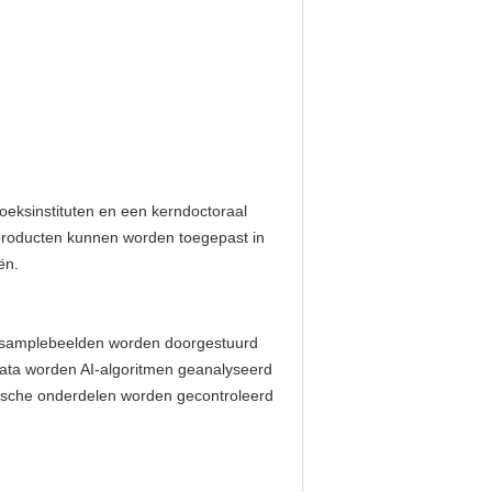
oeksinstituten en een kerndoctoraal
 producten kunnen worden toegepast in
ën.
el-samplebeelden worden doorgestuurd
data worden AI-algoritmen geanalyseerd
ische onderdelen worden gecontroleerd