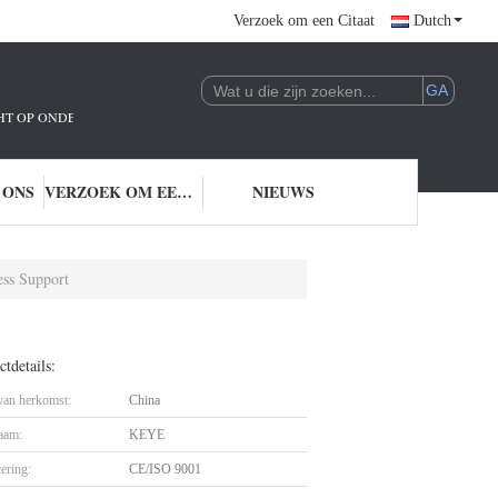
Verzoek om een Citaat
Dutch
ICHT OP ONDERZOEK EN ONTWIKKELING EN TOEPASSING VAN AI-TECHNOLO
 ONS
VERZOEK OM EEN CITAAT
NIEUWS
ess Support
tdetails:
 van herkomst:
China
aam:
KEYE
cering:
CE/ISO 9001