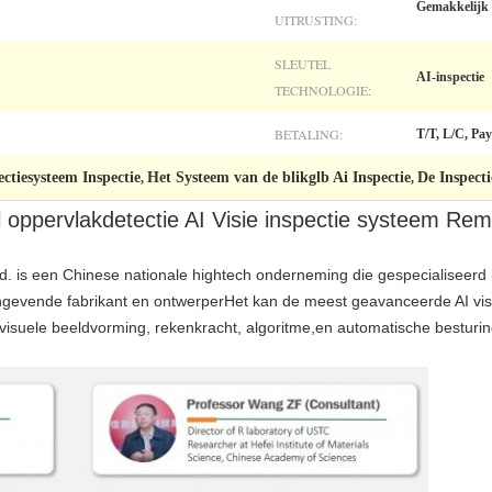
Gemakkelijk 
UITRUSTING:
SLEUTEL
AI-inspectie
TECHNOLOGIE:
BETALING:
T/T, L/C, Pay
ctiesysteem Inspectie
Het Systeem van de blikglb Ai Inspectie
De Inspecti
,
,
el oppervlakdetectie AI Visie inspectie systeem Re
td. is een Chinese nationale hightech onderneming die gespecialiseerd i
aangevende fabrikant en ontwerperHet kan de meest geavanceerde AI vis
isuele beeldvorming, rekenkracht, algoritme,en automatische besturin