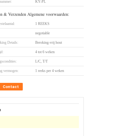
nummer:
KY-PL
en & Verzenden Algemene voorwaarden:
stelaantal:
1 REEKS
negotiable
king Details:
Beroking-vrij hout
jd:
4 tot 6 weken
gscondities:
L/C, T/T
ng vermogen:
1 reeks per 4 weken
Contact
t