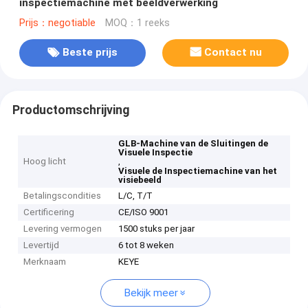
inspectiemachine met beeldverwerking
Prijs：negotiable
MOQ：1 reeks
Beste prijs
Contact nu
Productomschrijving
GLB-Machine van de Sluitingen de
Visuele Inspectie
Hoog licht
,
Visuele de Inspectiemachine van het
visiebeeld
Betalingscondities
L/C, T/T
Certificering
CE/ISO 9001
Levering vermogen
1500 stuks per jaar
Levertijd
6 tot 8 weken
Merknaam
KEYE
Bekijk meer