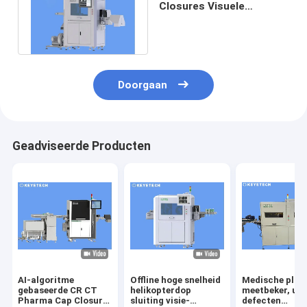
Closures Visuele
inspectiemachine met
beeldverwerking
Doorgaan
Geadviseerde Producten
AI-algoritme
Offline hoge snelheid
Medische plas
gebaseerde CR CT
helikopterdop
meetbeker, uite
Pharma Cap Closure
sluiting visie-
defecten