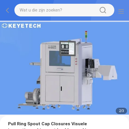
2
/
3
Pull Ring Spout Cap Closures Visuele