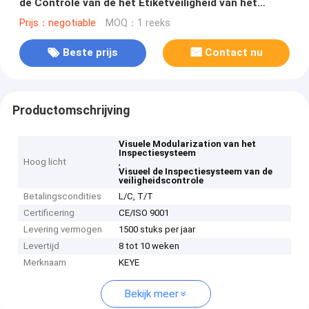
de Controle van de het Etiketveiligheid van het
Voedselpakket
Prijs：negotiable
MOQ：1 reeks
Beste prijs
Contact nu
Productomschrijving
Visuele Modularization van het
Inspectiesysteem
Hoog licht
,
Visueel de Inspectiesysteem van de
veiligheidscontrole
Betalingscondities
L/C, T/T
Certificering
CE/ISO 9001
Levering vermogen
1500 stuks per jaar
Levertijd
8 tot 10 weken
Merknaam
KEYE
Bekijk meer