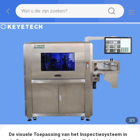
2
/
3
De visuele Toepassing van het Inspectiesysteem in