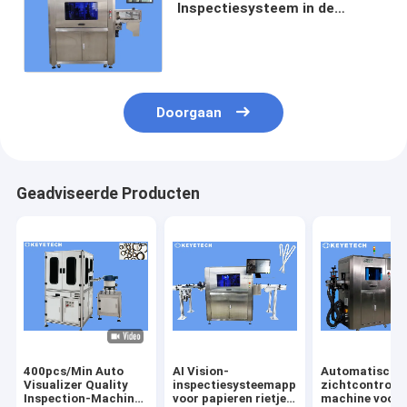
Inspectiesysteem in de
Controle van de het
Etiketveiligheid van het
Voedselpakket
Doorgaan
Geadviseerde Producten
400pcs/Min Auto
AI Vision-
Automatische
Visualizer Quality
inspectiesysteemapparatuur
zichtcontrole
Inspection-Machine
voor papieren rietjes
machine voor 