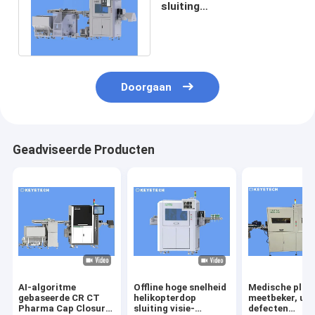
sluiting
kwaliteitscontrole
systeem 800 stuks per
minuut
Doorgaan
Geadviseerde Producten
AI-algoritme
Offline hoge snelheid
Medische plas
gebaseerde CR CT
helikopterdop
meetbeker, uite
Pharma Cap Closure
sluiting visie-
defecten