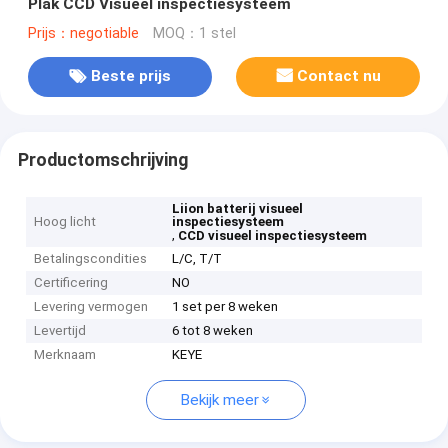
Plak CCD Visueel inspectiesysteem
Prijs：negotiable
MOQ：1 stel
Beste prijs
Contact nu
Productomschrijving
Liion batterij visueel
Hoog licht
inspectiesysteem
,
CCD visueel inspectiesysteem
Betalingscondities
L/C, T/T
Certificering
NO
Levering vermogen
1 set per 8 weken
Levertijd
6 tot 8 weken
Merknaam
KEYE
Bekijk meer