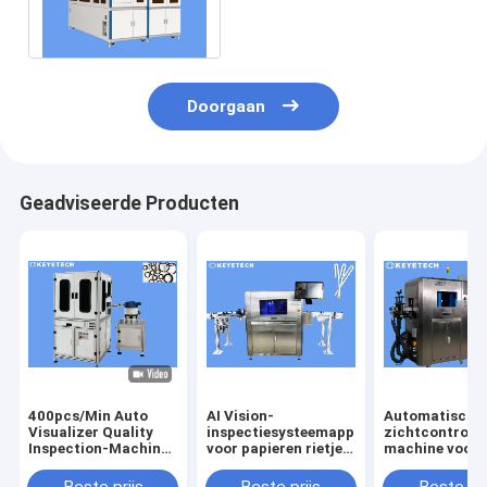
elektrode Plak CCD Visueel
inspectiesysteem
Doorgaan
Geadviseerde Producten
400pcs/Min Auto
AI Vision-
Automatische
Visualizer Quality
inspectiesysteemapparatuur
zichtcontrole
Inspection-Machine
voor papieren rietjes
machine voor 
om Rubberring Te
op rolverpakking
controleren v
verzegelen
knoppen van