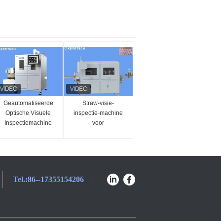
Geautomatiseerde
Straw-visie-
Optische Visuele
inspectie-machine
Inspectiemachine
voor
voor Rubberen
rollenverpakkingen
Ringen met HMI-
voor dranken met
ondersteuning
etikettering
Tel.:
86--17355154206