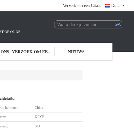
Verzoek om een Citaat
Dutch
ICHT OP ONDERZOEK EN ONTWIKKELING EN TOEPASSING VAN AI-TECHNOLO
 ONS
VERZOEK OM EEN CITAAT
NIEUWS
tdetails:
 van herkomst:
China
aam:
KEYE
cering:
NO