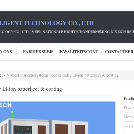
LIGENT TECHNOLOGY CO., LTD
NOLOGY CO., LTD. IS EEN NATIONALE HIGHTECHONDERNEMING DIE ZICH R
R ONS
FABRIEKSREIS
KWALITEITSCONTROLE
CONTACTEER
e
Visueel inspectiesysteem voor cilinder Li-ion batterijcel & coating
 Li-ion batterijcel & coating
Produc
Plaats
Merkn
Certifi