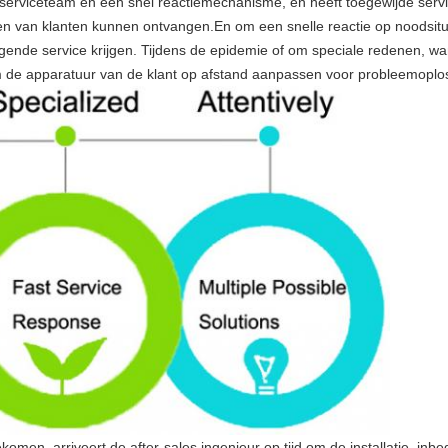
 serviceteam en een snel reactiemechanisme, en heeft toegewijde service
n van klanten kunnen ontvangen.En om een ​​snelle reactie op noodsit
gende service krijgen. Tijdens de epidemie of om speciale redenen, wann
m de apparatuur van de klant op afstand aanpassen voor probleemoplos
omen, arriveert de after-sales ingenieur op tijd om de installatie, inbed