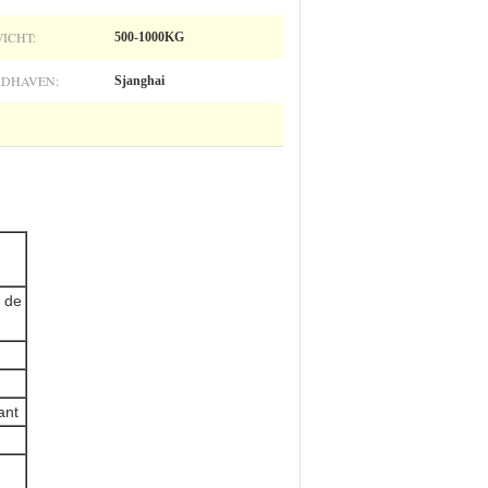
ICHT:
500-1000KG
DHAVEN:
Sjanghai
r de
ant