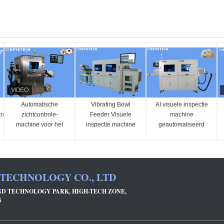
Automatische
Vibrating Bowl
AI visuele inspectie
ratuur
zichtcontrole-
Feeder Visuele
machine
machine voor het
inspectie machine
geautomatiseerd
controleren van
voor
tandwiel metalen
knoppen van
rubberonderdelen
onderdelen visie
kledingstukken
systeem
 TECHNOLOGY CO., LTD
AND TECHNOLOGY PARK, HIGH-TECH ZONE,
8