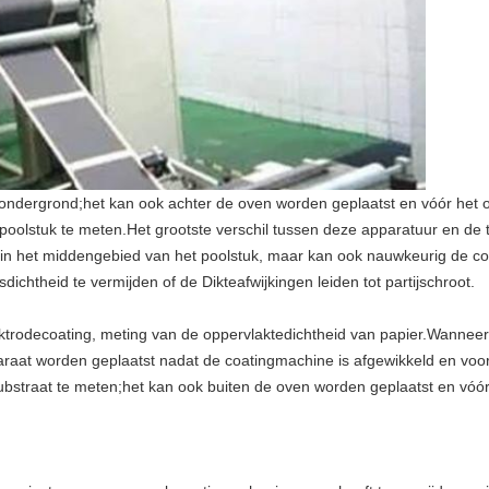
 ondergrond;het kan ook achter de oven worden geplaatst en vóór het
oolstuk te meten.Het grootste verschil tussen deze apparatuur en de tra
oed in het middengebied van het poolstuk, maar kan ook nauwkeurig de co
dichtheid te vermijden of de Dikteafwijkingen leiden tot partijschroot.
lektrodecoating, meting van de oppervlaktedichtheid van papier.Wanneer
pparaat worden geplaatst nadat de coatingmachine is afgewikkeld en vo
substraat te meten;het kan ook buiten de oven worden geplaatst en vóó