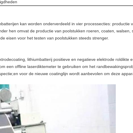
digdheden
onbatterijen kan worden onderverdeeld in vier processecties: productie
Onder hen omvat de productie van poolstukken roeren, coaten, walsen, 
 eisen voor het testen van poolstukken steeds strenger.
ektrodecoating, lithiumbatterij positieve en negatieve elektrode roldikt
en om een ​​offline laserdiktemeter te gebruiken om het randbewakings
inspectie;en voor de nieuwe coatinglijn wordt aanbevolen om deze appa