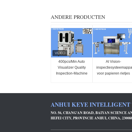
ANDERE PRODUCTEN
400pcs/Min Auto
AI Vision-
Visualizer Quality
inspectiesysteemappa
Inspection-Machine
voor papieren rietjes
om Rubberring Te
op rolverpakking
verzegelen
ANHUI KEYE INTELLIGENT
NO. 56, CHANG'AN ROAD, BAIYAN SCIENCE 
HEFEI CITY, PROVINCIE ANHUI, CHINA, 23008