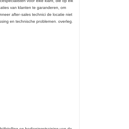
specialisten voor elke klant, die op elk
uaties van klanten te garanderen, om
eer after-sales technici de locatie niet
sing en technische problemen. overleg.
rijfstelling en bedieningstraining van de