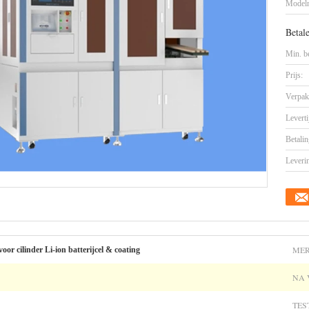
Model
Betal
Min. be
Prijs:
Verpak
Leverti
Betalin
Leveri
MER
oor cilinder Li-ion batterijcel & coating
NA 
TES