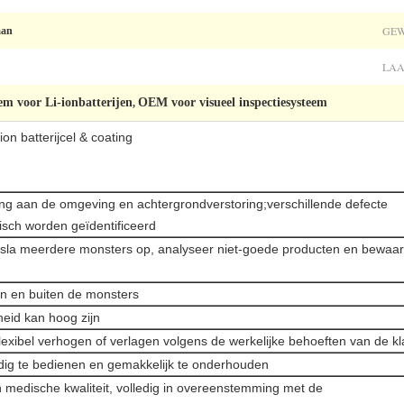
GEW
aan
LAA
eem voor Li-ionbatterijen
OEM voor visueel inspectiesysteem
,
ion batterijcel & coating
ssing aan de omgeving en achtergrondverstoring;verschillende defecte
isch worden geïdentificeerd
, sla meerdere monsters op, analyseer niet-goede producten en bewaa
nen en buiten de monsters
heid kan hoog zijn
flexibel verhogen of verlagen volgens de werkelijke behoeften van de kl
udig te bedienen en gemakkelijk te onderhouden
an medische kwaliteit, volledig in overeenstemming met de