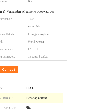
nummer:
KVIS
en & Verzenden Algemene voorwaarden:
stelaantal:
1 stel
negotiable
king Details:
Fumigatievrij hout
jd:
6 tot 8 weken
gscondities:
L/C, T/T
ng vermogen:
1 set per 8 weken
Contact
K:
KEYE
VERKOOP:
Dienst op afstand
T RAPPORT:
Mits