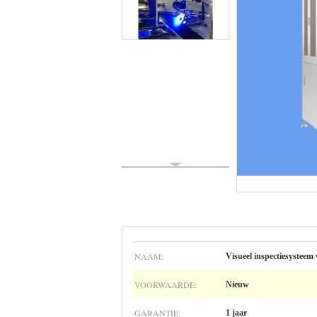
NAAM:
Visueel inspectiesysteem v
VOORWAARDE:
Nieuw
GARANTIE:
1 jaar