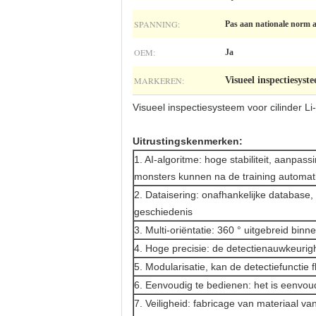
SPANNING:
Pas aan nationale norm 
OEM:
Ja
MARKEREN:
Visueel inspectiesyst
Visueel inspectiesysteem voor cilinder Li-
Uitrustingskenmerken:
1. AI-algoritme: hoge stabiliteit, aanpa
monsters kunnen na de training automat
2. Dataisering: onafhankelijke database
geschiedenis
3. Multi-oriëntatie: 360 ° uitgebreid bin
4. Hoge precisie: de detectienauwkeurig
5. Modularisatie, kan de detectiefunctie 
6. Eenvoudig te bedienen: het is eenvo
7. Veiligheid: fabricage van materiaal v