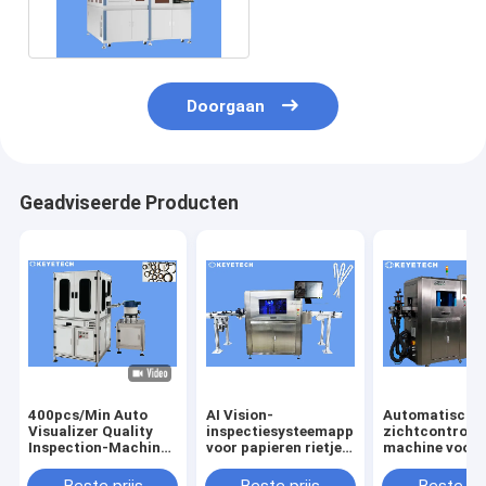
cilinder Li-ion
batterijcel & coating
Doorgaan
Geadviseerde Producten
400pcs/Min Auto
AI Vision-
Automatische
Visualizer Quality
inspectiesysteemapparatuur
zichtcontrole
Inspection-Machine
voor papieren rietjes
machine voor 
om Rubberring Te
op rolverpakking
controleren v
verzegelen
knoppen van