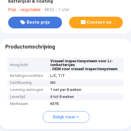
batterijcel & coating
Prijs：negotiable
MOQ：1 stel
Beste prijs
Contact nu
Productomschrijving
Visueel inspectiesysteem voor Li-
Hoog licht
ionbatterijen
,
OEM voor visueel inspectiesysteem
Betalingscondities
L/C, T/T
Certificering
NO
Levering vermogen
1 set per 8 weken
Levertijd
6 tot 8 weken
Merknaam
KEYE
Bekijk meer