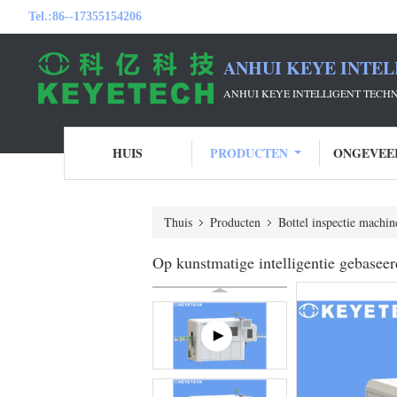
Tel.:
86--17355154206
ANHUI KEYE INTEL
ANHUI KEYE INTELLIGENT TECH
HUIS
PRODUCTEN
ONGEVEE
Thuis
Producten
Bottel inspectie machin
Op kunstmatige intelligentie gebaseer