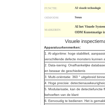
FUNCTIE:
AI visuele technologie
OEM/ODM:
Steun
AI het Visuele Syste
MARKEREN:
ODM Kunstmatige int
Visuele inspectiema
Apparatuurkenmerken:
1. AI-algoritme: hoge stabiliteit, aanpa
verschillende defecte monsters kunnen a
2. Data-isering: Onafhankelijke databas
en bewaar de geschiedenis
3. Multi-oriëntatie: 360 ° uitgebreid bin
4. Hoge precisie: detectienauwkeurighei
5. Modularisatie, kan de detectiefunctie 
behoeften van de klant
6. Eenvoudig te bedienen: Het is gemakk