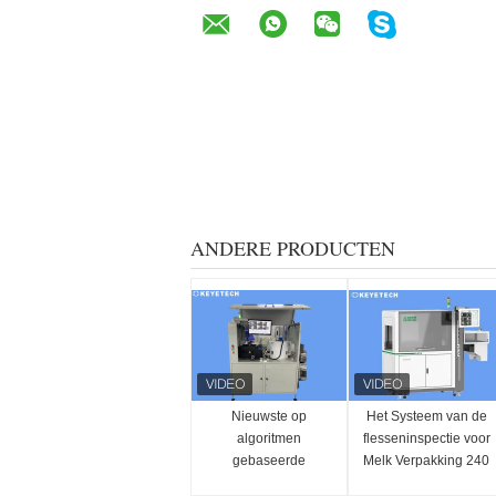
ANDERE PRODUCTEN
Nieuwste op
Het Systeem van de
algoritmen
flesseninspectie voor
gebaseerde
Melk Verpakking 240
detectieapparatuur
per Minieme OEM