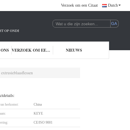
Verzoek om een Citaat
Dutch
ICHT OP ONDERZOEK EN ONTWIKKELING EN TOEPASSING VAN AI-TECHNOLO
 ONS
VERZOEK OM EEN CITAAT
NIEUWS
extrusieblaasflessen
tdetails:
 van herkomst:
China
aam:
KEYE
cering:
CE/ISO 9001