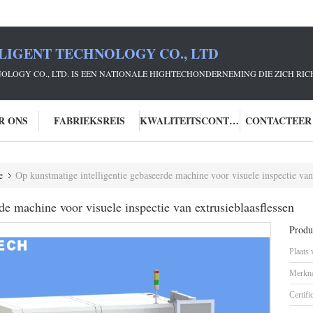
LIGENT TECHNOLOGY CO., LTD
NOLOGY CO., LTD. IS EEN NATIONALE HIGHTECHONDERNEMING DIE ZICH R
R ONS
FABRIEKSREIS
KWALITEITSCONTROLE
CONTACTEER
e
Op kunstmatige intelligentie gebaseerde machine voor visuele inspectie van 
de machine voor visuele inspectie van extrusieblaasflessen
Produc
Plaats
Merkn
Certifi