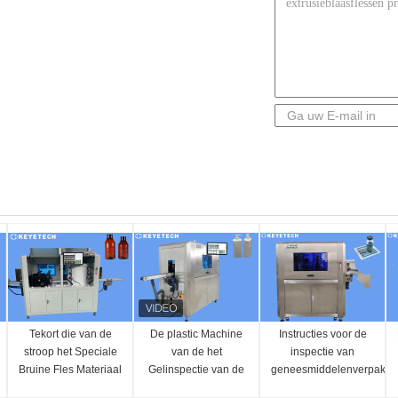
Tekort die van de
De plastic Machine
Instructies voor de
stroop het Speciale
van de het
inspectie van
Bruine Fles Materiaal
Gelinspectie van de
geneesmiddelenverpakki
voor 1 Jaargarantie
Pakketdouche voor
voor PE-flessen