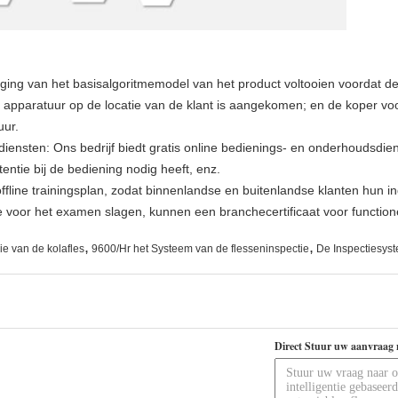
ging van het basisalgoritmemodel van het product voltooien voordat d
e apparatuur op de locatie van de klant is aangekomen; en de koper v
uur.
ensten: Ons bedrijf biedt gratis online bedienings- en onderhoudsdien
tentie bij de bediening nodig heeft, enz.
r offline trainingsplan, zodat binnenlandse en buitenlandse klanten hun 
 voor het examen slagen, kunnen een branchecertificaat voor functio
,
,
ie van de kolafles
9600/Hr het Systeem van de flesseninspectie
De Inspectiesyst
Direct Stuur uw aanvraag 