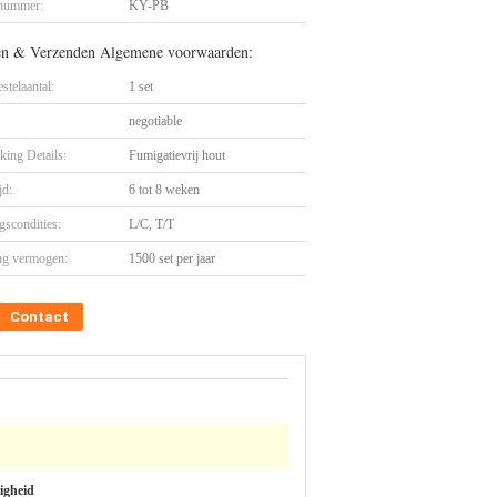
nummer:
KY-PB
en & Verzenden Algemene voorwaarden:
stelaantal:
1 set
negotiable
king Details:
Fumigatievrij hout
jd:
6 tot 8 weken
gscondities:
L/C, T/T
ng vermogen:
1500 set per jaar
Contact
igheid