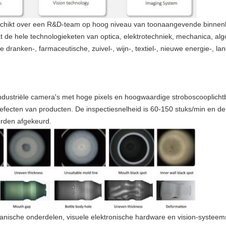
eschikt over een R&D-team op hoog niveau van toonaangevende binnenl
de hele technologieketen van optica, elektrotechniek, mechanica, al
dranken-, farmaceutische, zuivel-, wijn-, textiel-, nieuwe energie-, l
dustriële camera's met hoge pixels en hoogwaardige stroboscooplichtb
ke defecten van producten. De inspectiesnelheid is 60-150 stuks/min en 
rden afgekeurd.
nische onderdelen, visuele elektronische hardware en vision-systeems