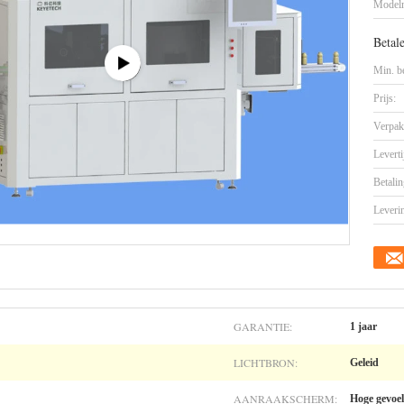
Model
Betal
Min. be
Prijs:
Verpak
Leverti
Betalin
Leveri
GARANTIE:
1 jaar
LICHTBRON:
Geleid
AANRAAKSCHERM:
Hoge gevoel