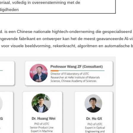
eriaal, volledig in overeenstemming met de
digdheden
td. is een Chinese nationale hightech-onderneming die gespecialiseerd i
naangevende fabrikant en ontwerper kan het de meest geavanceerde AI-v
oor visuele beeldvorming, rekenkracht, algoritmen en automatische b