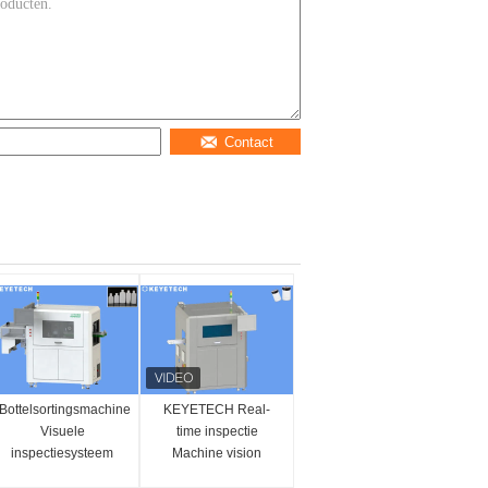
Contact
Bottelsortingsmachine
KEYETECH Real-
Visuele
time inspectie
ngen
inspectiesysteem
Machine vision
voor plastic
inspecteur voor lege