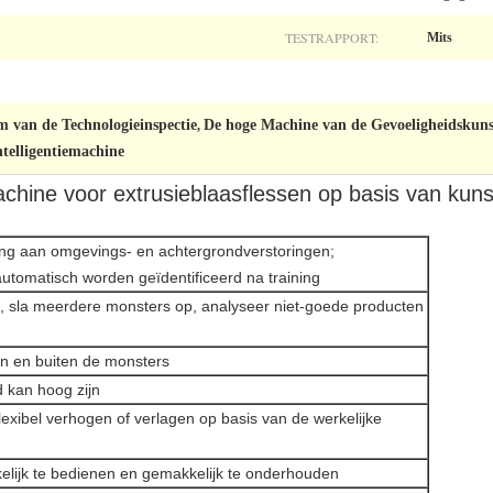
TESTRAPPORT:
Mits
em van de Technologieinspectie
De hoge Machine van de Gevoeligheidskunst
,
elligentiemachine
chine voor extrusieblaasflessen op basis van kunst
ssing aan omgevings- en achtergrondverstoringen;
utomatisch worden geïdentificeerd na training
e, sla meerdere monsters op, analyseer niet-goede producten
nen en buiten de monsters
d kan hoog zijn
flexibel verhogen of verlagen op basis van de werkelijke
elijk te bedienen en gemakkelijk te onderhouden