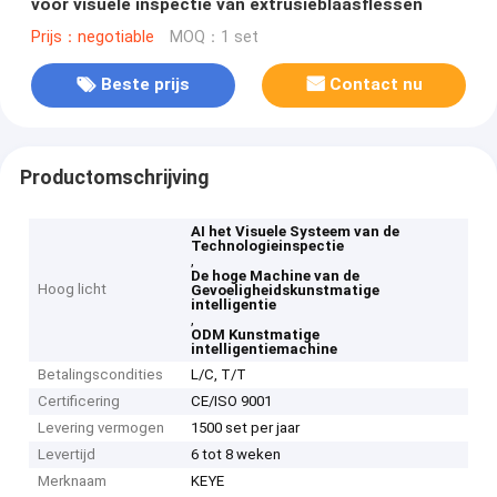
voor visuele inspectie van extrusieblaasflessen
Prijs：negotiable
MOQ：1 set
Beste prijs
Contact nu
Productomschrijving
AI het Visuele Systeem van de
Technologieinspectie
,
De hoge Machine van de
Hoog licht
Gevoeligheidskunstmatige
intelligentie
,
ODM Kunstmatige
intelligentiemachine
Betalingscondities
L/C, T/T
Certificering
CE/ISO 9001
Levering vermogen
1500 set per jaar
Levertijd
6 tot 8 weken
Merknaam
KEYE