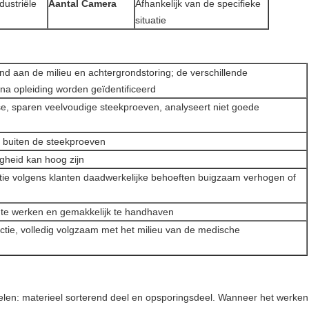
dustriële
Aantal Camera
Afhankelijk van de specifieke
situatie
send aan de milieu en achtergrondstoring; de verschillende
na opleiding worden geïdentificeerd
se, sparen veelvoudige steekproeven, analyseert niet goede
en buiten de steekproeven
gheid kan hoog zijn
tie volgens klanten daadwerkelijke behoeften buigzaam verhogen of
k te werken en gemakkelijk te handhaven
ctie, volledig volgzaam met het milieu van de medische
elen: materieel sorterend deel en opsporingsdeel. Wanneer het werken, 