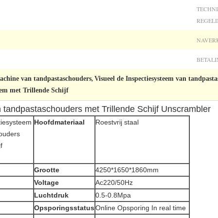
TECHN
REGELI
NAVER
BETALI
machine van tandpastaschouders
Visueel de Inspectiesysteem van tandpast
,
eem met Trillende Schijf
 tandpastaschouders met Trillende Schijf Unscrambler
tiesysteem
Hoofdmateriaal
Roestvrij staal
ouders
f
Grootte
4250*1650*1860mm
Voltage
Ac220/50Hz
Luchtdruk
0.5-0.8Mpa
Opsporingsstatus
Online Opsporing In real time