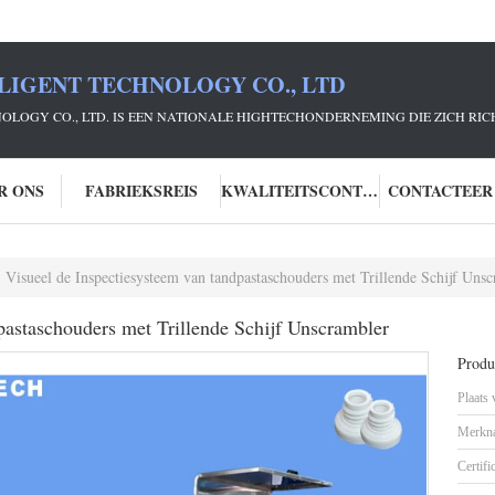
LIGENT TECHNOLOGY CO., LTD
NOLOGY CO., LTD. IS EEN NATIONALE HIGHTECHONDERNEMING DIE ZICH R
R ONS
FABRIEKSREIS
KWALITEITSCONTROLE
CONTACTEER
Visueel de Inspectiesysteem van tandpastaschouders met Trillende Schijf Uns
pastaschouders met Trillende Schijf Unscrambler
Produc
Plaats
Merkn
Certifi