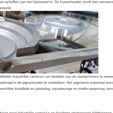
 het opheffen van het hijstoestel in. De buisschouder wordt dan vervoe
esectie.
nelheids industriële camera's om beelden van de steekproeven te neme
eriaal in de pijpschouder te ontdekken. Het algemene materiaal wordt 
chikte installatie en plaatsing, nauwkeurige en snelle opsporing, een
oog-pixel industriële camera's en krachtige stroboscoop lichtbronnen 