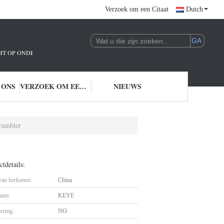
Verzoek om een Citaat
Dutch
ICHT OP ONDERZOEK EN ONTWIKKELING EN TOEPASSING VAN AI-TECHNOLO
 ONS
VERZOEK OM EEN CITAAT
NIEUWS
crambler
tdetails:
 van herkomst:
China
aam:
KEYE
cering:
NO