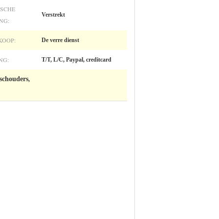
ISCHE
Verstrekt
NG:
KOOP:
De verre dienst
NG:
T/T, L/C, Paypal, creditcard
aschouders
,