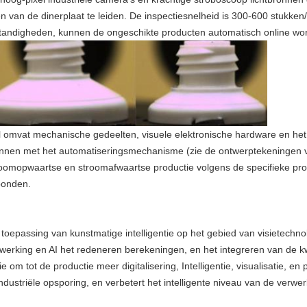
n van de dinerplaat te leiden. De inspectiesnelheid is 300-600 stukken
standigheden, kunnen de ongeschikte producten automatisch online wor
l omvat mechanische gedeelten, visuele elektronische hardware en he
unnen met het automatiseringsmechanisme (zie de ontwerptekeningen v
oomopwaartse en stroomafwaartse productie volgens de specifieke pro
bonden.
oepassing van kunstmatige intelligentie op het gebied van visietechno
erking en AI het redeneren berekeningen, en het integreren van de kw
ie om tot de productie meer digitalisering, Intelligentie, visualisatie, e
dustriële opsporing, en verbetert het intelligente niveau van de verwer