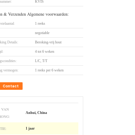
nummer:
KVIS
en & Verzenden Algemene voorwaarden:
stelaantal:
1 reeks
negotiable
king Details:
Beroking-vrij hout
jd:
4 tot 6 weken
gscondities:
L/C, T/T
ng vermogen:
1 reeks per 6 weken
Contact
S VAN
Anhui, China
RONG:
IE:
1 jaar