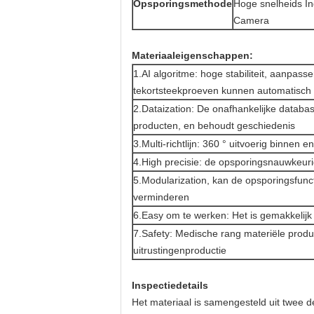
Opsporingsmethode
Hoge snelheids In
Camera
Materiaaleigenschappen:
1.AI algoritme: hoge stabiliteit, aanpas
tekortsteekproeven kunnen automatisch 
2.Dataization: De onafhankelijke databa
producten, en behoudt geschiedenis
3.Multi-richtlijn: 360 ° uitvoerig binnen 
4.High precisie: de opsporingsnauwkeuri
5.Modularization, kan de opsporingsfunc
verminderen
6.Easy om te werken: Het is gemakkelij
7.Safety: Medische rang materiële produ
uitrustingenproductie
Inspectiedetails
Het materiaal is samengesteld uit twee d