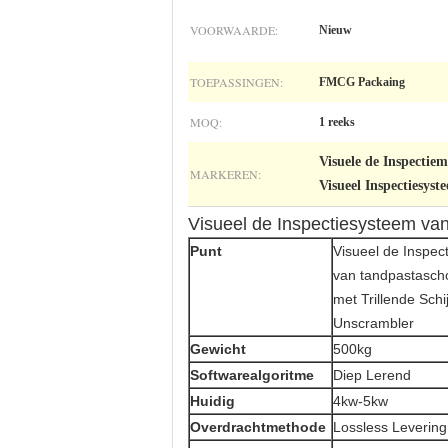
VOORWAARDE:
Nieuw
TOEPASSINGEN:
FMCG Packaing
MOQ:
1 reeks
Visuele de Inspectie
MARKEREN:
Visueel Inspectiesyst
Visueel de Inspectiesysteem van
Punt
Visueel de Inspec
van tandpastasch
met Trillende Schij
Unscrambler
Gewicht
500kg
Softwarealgoritme
Diep Lerend
Huidig
4kw-5kw
Overdrachtmethode
Lossless Levering