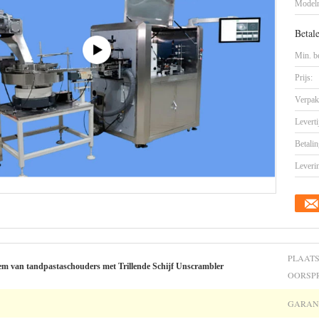
Model
Betal
Min. be
Prijs:
Verpak
Leverti
Betalin
Leveri
PLAAT
eem van tandpastaschouders met Trillende Schijf Unscrambler
OORSP
GARANT