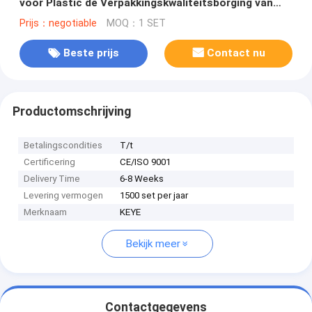
voor Plastic de Verpakkingskwaliteitsborging van
FMCG
Prijs：negotiable
MOQ：1 SET
Beste prijs
Contact nu
Productomschrijving
Betalingscondities
T/t
Certificering
CE/ISO 9001
Delivery Time
6-8 Weeks
Levering vermogen
1500 set per jaar
Merknaam
KEYE
Bekijk meer
Contactgegevens