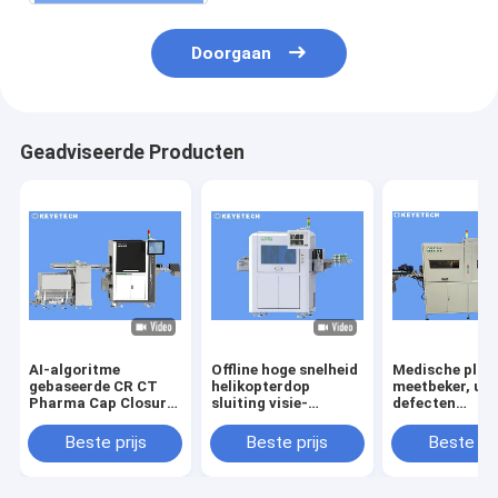
Doorgaan
Geadviseerde Producten
AI-algoritme
Offline hoge snelheid
Medische plas
gebaseerde CR CT
helikopterdop
meetbeker, uite
Pharma Cap Closure
sluiting visie-
defecten
Vision Inspection
inspectiemachine
sorteerappara
Machine
Beste prijs
Beste prijs
Beste pri