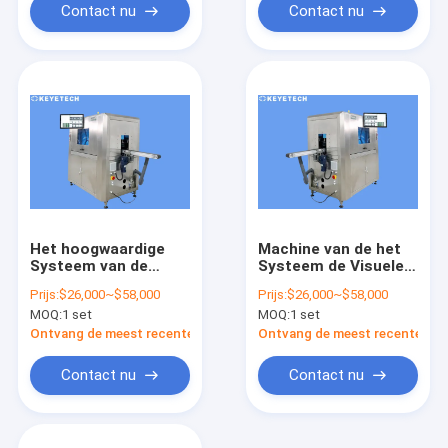
Contact nu
Contact nu
Het hoogwaardige
Machine van de het
Systeem van de
Systeem de Visuele
Kwaliteits Visuele
die Inspectie van de
Prijs:
$26,000~$58,000
Prijs:
$26,000~$58,000
Inspectie met HD-het
tekortopsporing
MOQ:
1 set
MOQ:
1 set
Vertoningsscherm
door AI Algoritme
wordt aangedreven
Ontvang de meest recente Prijs
Ontvang de meest recente Prij
Contact nu
Contact nu