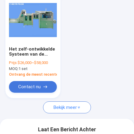
Het zelf-ontwikkelde
Systeem van de
Camera Visuele
Prijs:
$26,000~$58,000
Inspectie met Ai
MOQ:
1 set
Algoritme
Ontvang de meest recente Prijs
Contact nu
Bekijk meer
Laat Een Bericht Achter