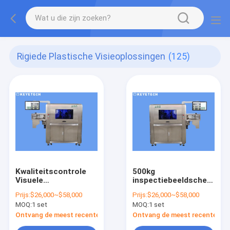
Rigiede Plastische Visieoplossingen
(125)
Kwaliteitscontrole
500kg
Visuele
inspectiebeeldscherm
kwaliteitsanalysator
met Zelf Ontwikkelde
Prijs:
$26,000~$58,000
Prijs:
$26,000~$58,000
met CCD-
Camera voor
MOQ:
1 set
MOQ:
1 set
industriecamera
Industrieel Gebruik
Ontvang de meest recente Prijs
Ontvang de meest recente Prij