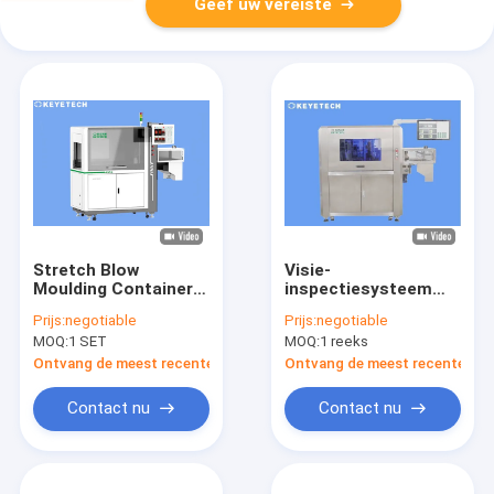
Geef uw vereiste
Stretch Blow
Visie-
Moulding Containers
inspectiesysteem
Visuele inspectie
voor transparante,
Prijs:
negotiable
Prijs:
negotiable
Machine AI
ondoorzichtige
MOQ:
1 SET
MOQ:
1 reeks
Algorithme
plastic flessen
Technologie
Ontvang de meest recente Prijs
Ontvang de meest recente Prij
Contact nu
Contact nu