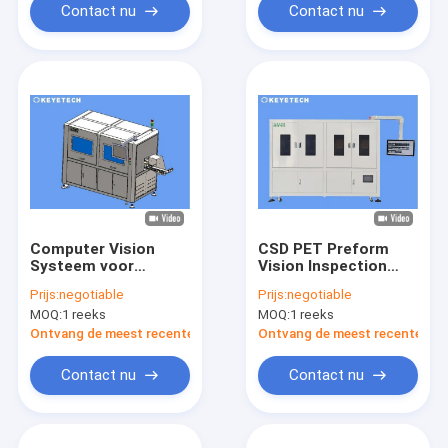
Contact nu
Contact nu
Computer Vision
CSD PET Preform
Systeem voor
Vision Inspection
Oriëntatie en
System Optische
Prijs:
negotiable
Prijs:
negotiable
Defectdetectie van
cameracontrole-
MOQ:
1 reeks
MOQ:
1 reeks
Preform Toevoer
machine
Ontvang de meest recente Prijs
Ontvang de meest recente Prij
Contact nu
Contact nu