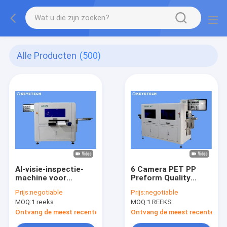
Alle Producten
(500)
AI-visie-inspectie-
6 Camera PET PP
machine voor
Preform Quality
compressie-injectie-
Inspection Machine
Prijs:
negotiable
Prijs:
negotiable
gevormde
met ondersteuning
MOQ:
1 reeks
MOQ:
1 REEKS
dopsluitingen
voor Cloud Platform
Ontvang de meest recente Prijs
Ontvang de meest recente Prij