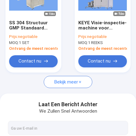
Fabrieksreis
Kwaliteitscontrole
SS 304 Structuur
KEYE Visie-inspectie-
GMP Standaard
machine voor
Contacteer ons
Flescontainers Visie
etikettering van
Prijs:
negotiable
Prijs:
negotiable
Inspectie Machine
levensmiddelenverpakkin
MOQ:
1 SET
MOQ:
1 REEKS
Nieuws
Ontvang de meest recente Prijs
Ontvang de meest recente Prij
Verzoek om een Citaat
Contact nu
Contact nu
Bekijk meer
Bottel inspectie machine
Kapcontrole-machine
Laat Een Bericht Achter
We Zullen Snel Antwoorden
Machine voor het inspecteren van voorvormen
IML-inspectiemachine