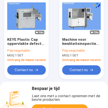
KEYE Plastic Cap
Machine voor
oppervlakte defecten
kwaliteitsinspectie
detectie product
van sluitingen van
Prijs:
negotiable
Prijs:
negotiable
visuele inspectie
flessen met online
MOQ:
1 SET
MOQ:
1 SET
machine
afkeur
Ontvang de meest recente Prijs
Ontvang de meest recente Prij
Contact nu
Contact nu
Bespaar je tijd
Laat ons met u contact opnemen met de
beste producten.