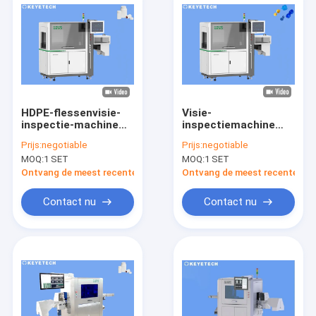
HDPE-flessenvisie-
Visie-
inspectie-machine
inspectiemachine
met ondersteuning
voor
Prijs:
negotiable
Prijs:
negotiable
voor het
mineraalwaterdop,
MOQ:
1 SET
MOQ:
1 SET
flessenvoedingstoestel
breed scala aan
productonderzoekappara
Ontvang de meest recente Prijs
Ontvang de meest recente Prij
Contact nu
Contact nu
Huis
Producten
Ongeveer ons