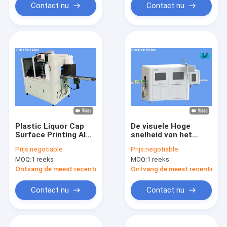
Contact nu
Contact nu
Plastic Liquor Cap
De visuele Hoge
Surface Printing AI
snelheid van het
Visie Inspection
Inspectiesysteem
Prijs:
negotiable
Prijs:
negotiable
Machine
loopt Detector voor
MOQ:
1 reeks
MOQ:
1 reeks
Detergent Kappen
over
Ontvang de meest recente Prijs
Ontvang de meest recente Prij
Contact nu
Contact nu