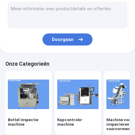
labelcontrole-machine
Rigiede plastische visieoplossingen
Overige productcontrole
Doorgaan
Onze Categorieën
Bottel inspectie
Kapcontrole-
Machine voor 
machine
machine
inspecteren v
voorvormen