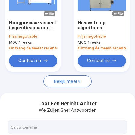
Fabrieksreis
Kwaliteitscontrole
Hoogprecisie visueel
Nieuwste op
inspectieapparaat
algoritmen
Contacteer ons
met dop voor
gebaseerde
Prijs:
negotiable
Prijs:
negotiable
gevormde
detectieapparatuur
MOQ:
1 reeks
MOQ:
1 reeks
pulpproducten
voor bruine flessen
Nieuws
Ontvang de meest recente Prijs
Ontvang de meest recente Prij
Verzoek om een Citaat
Contact nu
Contact nu
Bekijk meer
Bottel inspectie machine
Kapcontrole-machine
Laat Een Bericht Achter
We Zullen Snel Antwoorden
Machine voor het inspecteren van voorvormen
IML-inspectiemachine