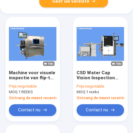
Geef uw vereiste
Machine voor visuele
CSD Water Cap
inspectie van flip-top
Vision Inspection
sluitingen op stijve
System met 360
Prijs:
negotiable
Prijs:
negotiable
plastic verpakkingen
graden industriële
MOQ:
1 REEKS
MOQ:
1 reeks
camera
Ontvang de meest recente Prijs
Ontvang de meest recente Prij
Contact nu
Contact nu