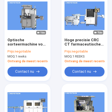
Optische
Hoge precisie CRC
sorteermachine voor
CT farmaceutische
het sluiten van
dop online visuele
Prijs:
negotiable
Prijs:
negotiable
flessen met eetbare
inspectiemachine
MOQ:
1 reeks
MOQ:
1 REEKS
olie
Ontvang de meest recente Prijs
Ontvang de meest recente Prij
Contact nu
Contact nu
Huis
Producten
Ongeveer ons