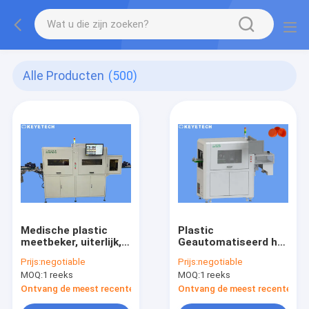
Alle Producten
(500)
Medische plastic
Plastic
meetbeker, uiterlijk,
Geautomatiseerd het
defecten
Systeemhoogtepunt
Prijs:
negotiable
Prijs:
negotiable
sorteerapparatuur
van de Kroonkurken
MOQ:
1 reeks
MOQ:
1 reeks
Optisch Visueel
Inspectie
Ontvang de meest recente Prijs
Ontvang de meest recente Prij