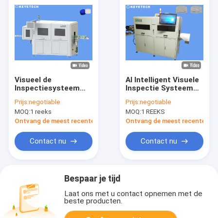
Visueel de
AI Intelligent Visuele
Inspectiesysteem
Inspectie Systeem
van 28mm & 30/25
Machine voor PP PET
Prijs:
negotiable
Prijs:
negotiable
mm GLB met Online
Flessendoppen
MOQ:
1 reeks
MOQ:
1 REEKS
Verwerpingsfunctie
Ontvang de meest recente Prijs
Ontvang de meest recente Prij
Contact nu
Contact nu
Bespaar je tijd
Laat ons met u contact opnemen met de
beste producten.