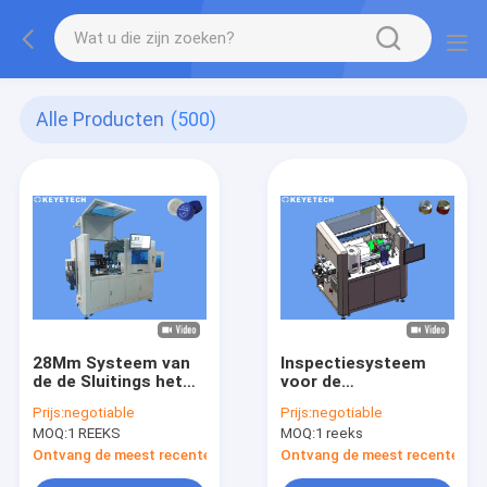
Alle Producten
(500)
28Mm Systeem van
Inspectiesysteem
de de Sluitings het
voor de
Visuele Inspectie van
Kwaliteitscontrole
Prijs:
negotiable
Prijs:
negotiable
WaterKroonkurken
van Aluminiumkappen
MOQ:
1 REEKS
MOQ:
1 reeks
voor Drankindustrie
en Sluitingen
Ontvang de meest recente Prijs
Ontvang de meest recente Prij