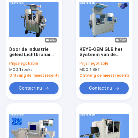
Door de industrie
KEYE-OEM GLB het
geleid Lichtbronai
Systeem van de
Inspectiesysteem
Sluitingsinspectie
Prijs:
negotiable
Prijs:
negotiable
voor Plastic GLB-
met
MOQ:
1 reeks
MOQ:
1 SET
Sluitingen
Counting&Reject-
Functie
Ontvang de meest recente Prijs
Ontvang de meest recente Prij
Contact nu
Contact nu
Huis
Producten
Ongeveer ons