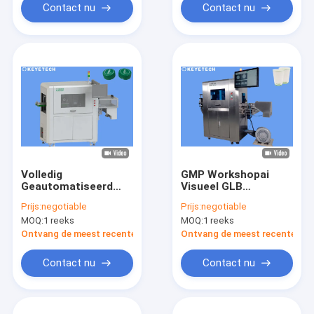
Contact nu
Contact nu
Volledig
GMP Workshopai
Geautomatiseerd
Visueel GLB
Visueel de
Inspectiesysteem
Prijs:
negotiable
Prijs:
negotiable
Inspectiesysteem
voor Beschikbare
MOQ:
1 reeks
MOQ:
1 reeks
van CCD voor de
Document Kop
Sluitingen van 1L
Ontvang de meest recente Prijs
Ontvang de meest recente Prij
Sprite GLB
Contact nu
Contact nu