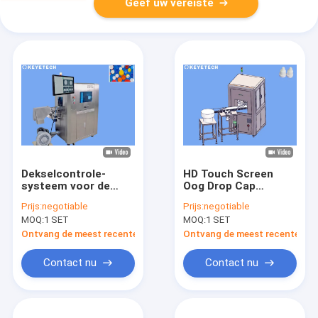
Geef uw vereiste
Dekselcontrole-
HD Touch Screen
systeem voor de
Oog Drop Cap
controle van het
Onderzoeksinstrument
Prijs:
negotiable
Prijs:
negotiable
sluiten van de oliekap
met glas draaitafel
MOQ:
1 SET
MOQ:
1 SET
met SS 304 materiaal
inspectie
1 jaar garantie
Ontvang de meest recente Prijs
Ontvang de meest recente Prij
Contact nu
Contact nu