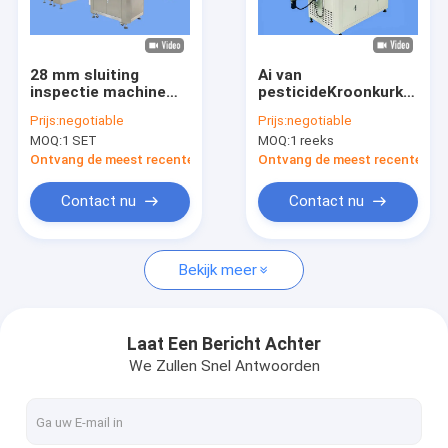
Fabrieksreis
Kwaliteitscontrole
28 mm sluiting
Ai van
inspectie machine
pesticideKroonkurken
Contacteer ons
met HMI aangepast
Visueel
Prijs:
negotiable
Prijs:
negotiable
aan de nationale
Inspectiesysteem
MOQ:
1 SET
MOQ:
1 reeks
norm
met vliegtuiglens
Nieuws
Ontvang de meest recente Prijs
Ontvang de meest recente Prij
Verzoek om een Citaat
Contact nu
Contact nu
Bekijk meer
Bottel inspectie machine
Kapcontrole-machine
Laat Een Bericht Achter
We Zullen Snel Antwoorden
Machine voor het inspecteren van voorvormen
IML-inspectiemachine