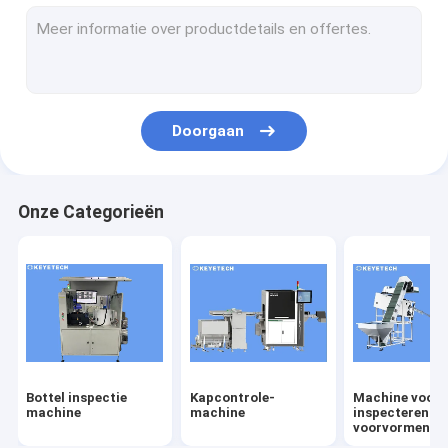
labelcontrole-machine
Rigiede plastische visieoplossingen
Overige productcontrole
Doorgaan
Onze Categorieën
Bottel inspectie
Kapcontrole-
Machine voor 
machine
machine
inspecteren v
voorvormen