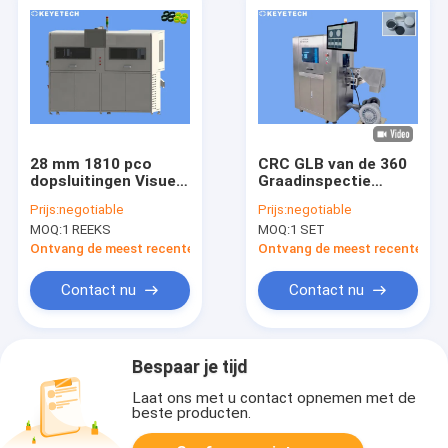
28 mm 1810 pco
CRC GLB van de 360
dopsluitingen Visueel
Graadinspectie
inspectiesysteem
Sluitingssoftware
Prijs:
negotiable
Prijs:
negotiable
met HD-scherm
met 5kw-7kw-Macht
MOQ:
1 REEKS
MOQ:
1 SET
Ontvang de meest recente Prijs
Ontvang de meest recente Prij
Contact nu
Contact nu
Bespaar je tijd
Laat ons met u contact opnemen met de
beste producten.